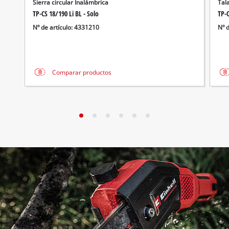
Sierra circular Inalámbrica
Tal
TP-CS 18/190 Li BL - Solo
TP-C
Nº de artículo: 4331210
Nº 
Comparar productos