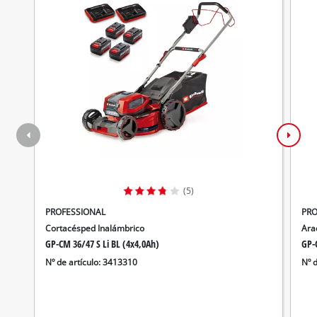
(5)
PROFESSIONAL
PRO
Cortacésped Inalámbrico
Ara
GP-CM 36/47 S Li BL (4x4,0Ah)
GP-C
Nº de artículo: 3413310
Nº 