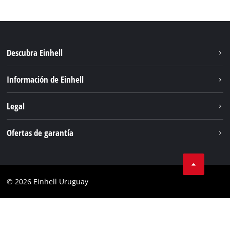
Descubra Einhell
Sostenibilidad
Información de Einhell
Sistema de baterías
Einhell global
Legal
Servicio
Aviso legal
Ofertas de garantía
Protección de datos
Garantía del producto
Contacto
Garantía de la batería
Cumplimiento
© 2026 Einhell Uruguay
Garantía PurePower Brushless