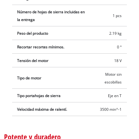
aspirador en húmedo/seco, garantizan una visibilidad óptima
durante el trabajo. El inserto deslizante de plástico integrado
Número de hojas de sierra incluidas en
1 pcs
protege las piezas de trabajo especialmente delicadas,
la entrega
mientras que la protección antiastillas garantiza cortes sin
Peso del producto
2.19 kg
desgarros. La estable placa base de aluminio amortigua las
vibraciones de la sierra. Incluye una hoja de sierra de calar
Recortar recortes mínimos.
0 °
para madera. El producto no incluye batería ni cargador. Estos
están disponibles por separado, por ejemplo en un práctico
Tensión del motor
18 V
set de inicio.
Motor sin
Tipo de motor
escobillas
Tipo portahojas de sierra
Eje en T
Velocidad máxima de ralentí.
3500 min^-1
Potente y duradero