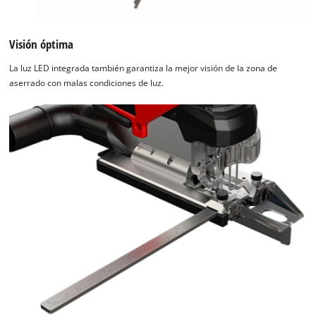
cargar el servicio Google Maps!
This content is not permitted to load due
Visión óptima
to trackers that are not disclosed to the
visitor. The website owner needs to setup
La luz LED integrada también garantiza la mejor visión de la zona de
the site with their CMP to add this content
aserrado con malas condiciones de luz.
to the list of technologies used.
Powered by
Usercentrics Consent
Management Platform