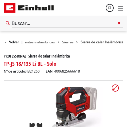
ES
Español
ler
Volver
Herramientas inalámbricas
|
Sierras
Sierra de calar Inalámbrica
English
PROFESSIONAL Sierra de calar Inalámbrica
TP-JS 18/135 Li BL - Solo
Nº de artículo:
4321260
EAN:
4006825666618