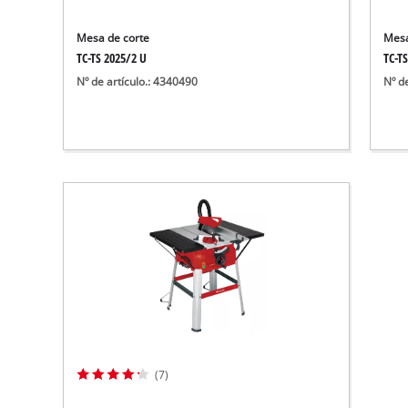
Mesa de corte
Mesa
TC-TS 2025/2 U
TC-TS
Nº de artículo.: 4340490
Nº d
(7)