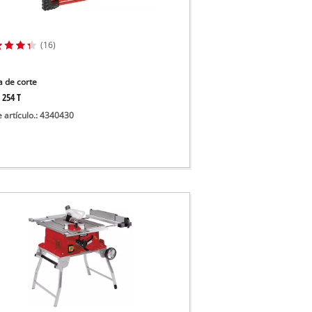
uas sucias
ua limpia
(16)
a pozos
 de corte
 254 T
e artículo.: 4340430