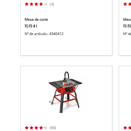
(3)
Mesa de corte
Mesa
TC-TS 8 I
TC-TS
Nº de artículo.: 4340412
Nº d
(64)