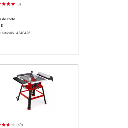
(3)
 de corte
 8
e artículo.: 4340426
(49)