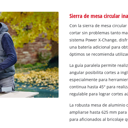
Sierra de mesa circular in
Con la sierra de mesa circular
cortar sin problemas tanto ma
sistema Power X-Change, disfru
una batería adicional para ob
óptimos se recomienda utilizar
La guía paralela permite reali
angular posibilita cortes a in
especialmente para herramien
continua hasta 45° para realiz
regulable para lograr cortes a
La robusta mesa de aluminio d
ampliarse hasta 625 mm para t
para aficionados al bricolaje q