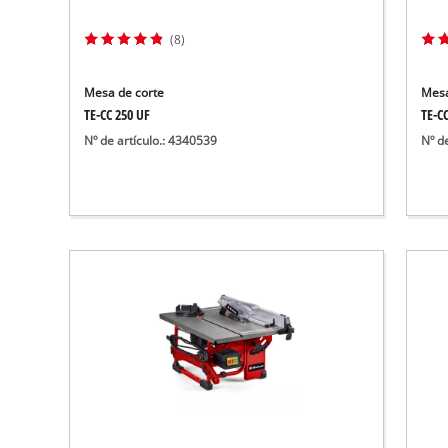
Aspirador de materiales húmedos y se
Aspiradoras para cenizas
(8)
Más herramientas de limpieza
Mesa de corte
Mesa
Hidrolavadoras
TE-CC 250 UF
TE-C
Nº de artículo.: 4340539
Nº d
Compresores para automóvil
Arrancadores
Máquinas pulidoras