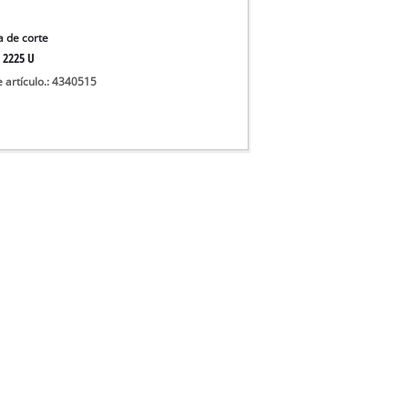
 de corte
 2225 U
e artículo.: 4340515