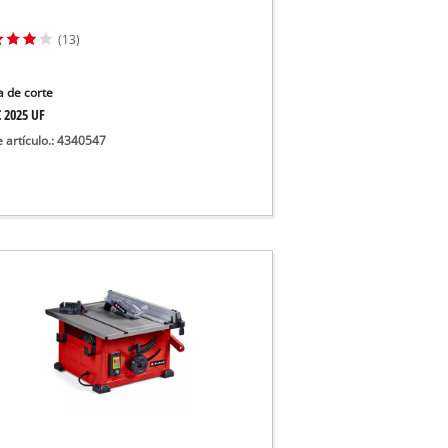
cos
(13)
 de corte
C 2025 UF
e artículo.: 4340547