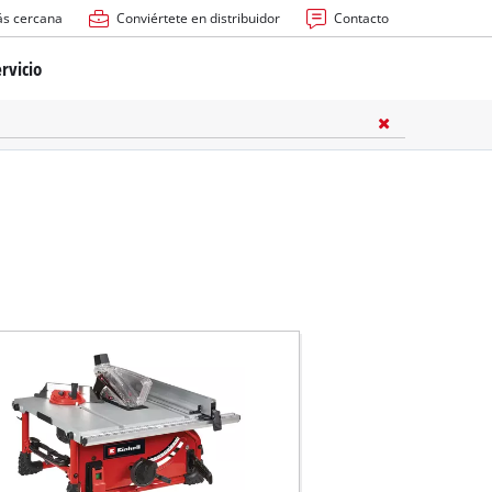
ás cercana
Conviértete en distribuidor
Contacto
rvicio
ría
cas
les
s