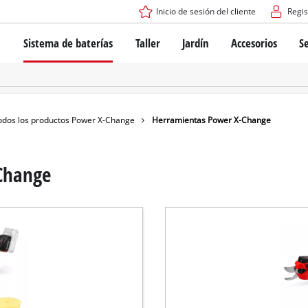
Inicio de sesión del cliente
Regis
Sistema de baterías
Taller
Jardín
Accesorios
Se
El sistema de baterías Power X-Change
Atornilladores inalámbricos
Cortadoras de césped a bate
Taladros
Cortadoras de césped eléctri
Taladros de columna
Cortadoras de césped manua
Tecnología de baterías
Rotomartillos
Robots cortacésped
odos los productos Power X-Change
Herramientas Power X-Change
Brushless
Amoladora angular
Baterías: Einhell original vs. réplicas
Herramientas multifunción
Change
Routers para madera
Sierras
Sobre Einhell PROFESSIONAL
Bordeadoras de césped
Cepillos eléctricos
Todos los dispositivos PROFESSIONAL
Desmalezadoras
Máquinas de Lijado
Herramientas eléctricas PROFESSIONAL
Afiladores de cadenas para motosierra
Herramientas de jardín PROFESSIONAL
Lijadoras de banda
Bombas para casa y jardín
Mezcladores