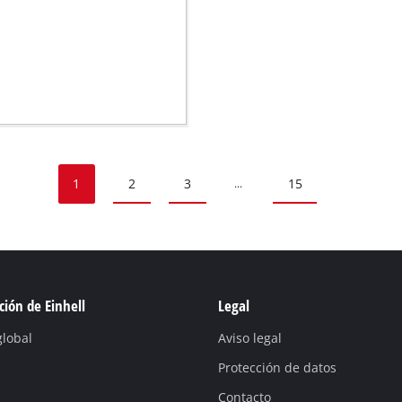
1
2
3
15
...
ión de Einhell
Legal
global
Aviso legal
Protección de datos
Contacto