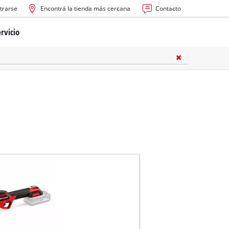
trarse
Encontrá la tienda más cercana
Contacto
rvicio
ría
cas
les
s