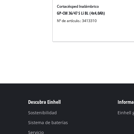
Cortacésped Inalámbrico
GP-CM 36/47 S Li BL (4x4,0Ah)
Nº de artículo.: 3413310
Descubra Einhell
Informac
Sostenibilidad
Einhell 
Sistema de baterías
Servicio