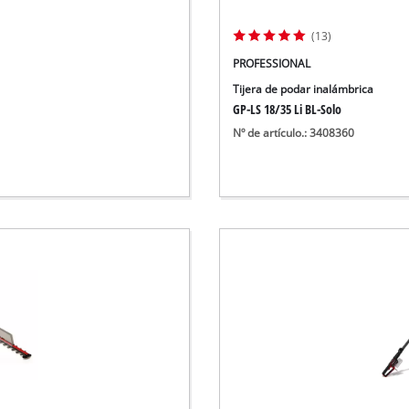
Aspirador de materiales húmedos y se
Aspiradoras para cenizas
(13)
Más herramientas de limpieza
PROFESSIONAL
Hidrolavadoras
Tijera de podar inalámbrica
GP-LS 18/35 Li BL-Solo
Nº de artículo.: 3408360
Compresores para automóvil
Arrancadores
Máquinas pulidoras