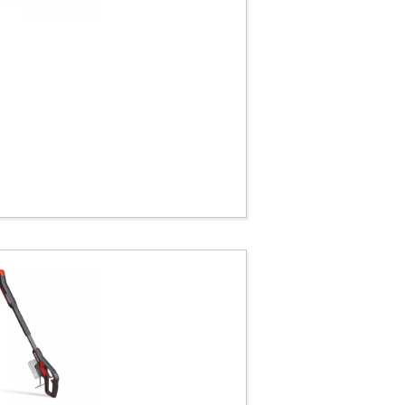
uas sucias
ua limpia
a pozos