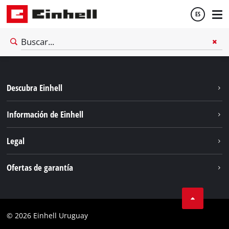
ES
Español
Descubra Einhell
English
Sostenibilidad
Información de Einhell
Sistema de baterías
Einhell global
Legal
Servicio
Aviso legal
Ofertas de garantía
Protección de datos
Garantía del producto
Contacto
Garantía de la batería
Cumplimiento
© 2026 Einhell Uruguay
Garantía PurePower Brushless