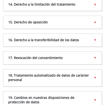
14. Derecho a la limitación del tratamiento
5.3 Google Tag Manager
15. Derecho de oposición
servicio.uruguay@einhell.com
16. Derecho a la transferibilidad de los datos
17. Revocación del consentimiento
18. Tratamiento automatizado de datos de carácter
https://support.google.com/accounts/answer/61416
personal
hl=en
https://support.microsoft.com/en-
us/help/17442/windows-internet-explorer-delete-
19. Cambios en nuestras disposiciones de
manage-cookies
protección de datos