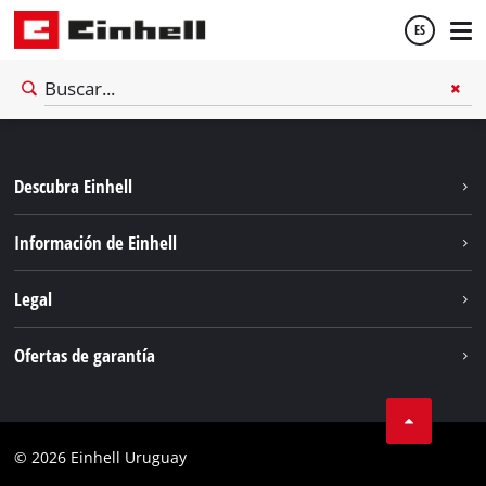
ES
Español
Descubra Einhell
English
Sostenibilidad
Información de Einhell
Sistema de baterías
Einhell global
Legal
Servicio
Aviso legal
Ofertas de garantía
Protección de datos
Garantía del producto
Contacto
Garantía de la batería
Cumplimiento
© 2026 Einhell Uruguay
Garantía PurePower Brushless