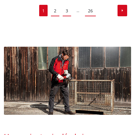
1
2
3
26
...