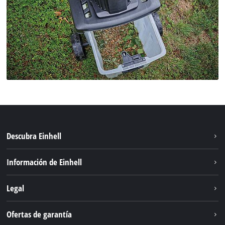
Descubra Einhell
Sostenibilidad
Información de Einhell
Sistema de baterías
Einhell global
Legal
Servicio
Aviso legal
Ofertas de garantía
Protección de datos