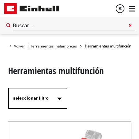
ES
Español
Taller
Volver
|
Herramientas inalámbricas
Herramientas multifunción
English
Herramientas multifunción
seleccionar filtro