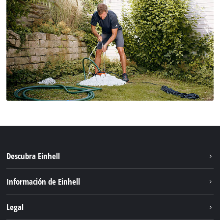
Descubra Einhell
Sostenibilidad
Información de Einhell
Sistema de baterías
Einhell global
Legal
Servicio