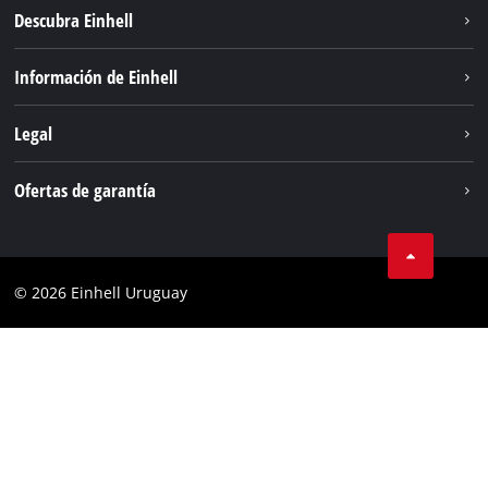
Descubra Einhell
Sostenibilidad
Información de Einhell
Sistema de baterías
Einhell global
Legal
Servicio
Aviso legal
Ofertas de garantía
Protección de datos
Garantía del producto
Contacto
Garantía de la batería
Cumplimiento
© 2026 Einhell Uruguay
Garantía PurePower Brushless