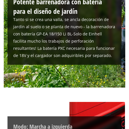
Potente barrenadora con batería
para el diseño de jardín
Tanto si se crea una valla, se ancla decoración de
jardín al suelo o se planta de nuevo - la barrenadora
¡Necesitamos su consentimiento para
con batería GP-EA 18/150 Li BL-Solo de Einhell
cargar el servicio Google Maps!
facilita mucho los trabajos de perforación
resultantes! La batería PXC necesaria para funcionar
This content is not permitted to load due
de 18V y el cargador son adquiribles por separado.
to trackers that are not disclosed to the
visitor. The website owner needs to setup
the site with their CMP to add this content
to the list of technologies used.
Powered by
Usercentrics Consent
Management Platform
Modo: Marcha a izquierda