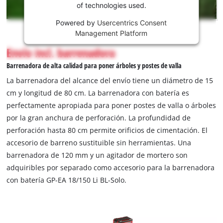
This
of technologies used.
content
is
Powered by
Usercentrics Consent
not
Management Platform
permitted
Envío incl. barrenadora
to
load
Barrenadora de alta calidad para poner árboles y postes de valla
due
La barrenadora del alcance del envío tiene un diámetro de 15
to
cm y longitud de 80 cm. La barrenadora con batería es
trackers
perfectamente apropiada para poner postes de valla o árboles
that
are
por la gran anchura de perforación. La profundidad de
not
perforación hasta 80 cm permite orificios de cimentación. El
disclosed
accesorio de barreno sustituible sin herramientas. Una
to
barrenadora de 120 mm y un agitador de mortero son
the
adquiribles por separado como accesorio para la barrenadora
visitor.
The
con batería GP-EA 18/150 Li BL-Solo.
website
owner
needs
to