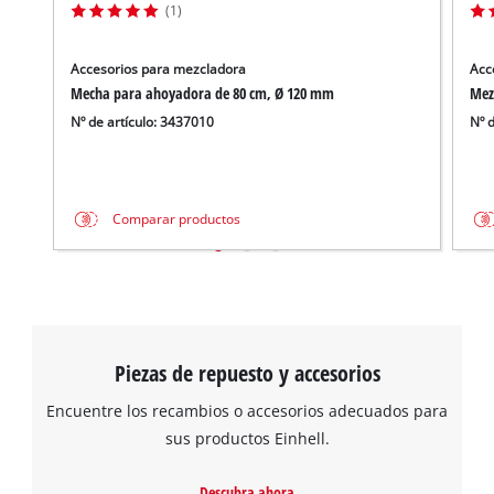
(1)
Accesorios para mezcladora
Acc
Mecha para ahoyadora de 80 cm, Ø 120 mm
Mez
Nº de artículo: 3437010
Nº 
Comparar productos
Piezas de repuesto y accesorios
Encuentre los recambios o accesorios adecuados para
sus productos Einhell.
Descubra ahora