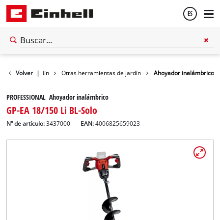
ES
Español
Volver
Jardín
|
Otras herramientas de jardín
Ahoyador inalámbrico
English
PROFESSIONAL Ahoyador inalámbrico
GP-EA 18/150 Li BL-Solo
Nº de artículo:
3437000
EAN:
4006825659023