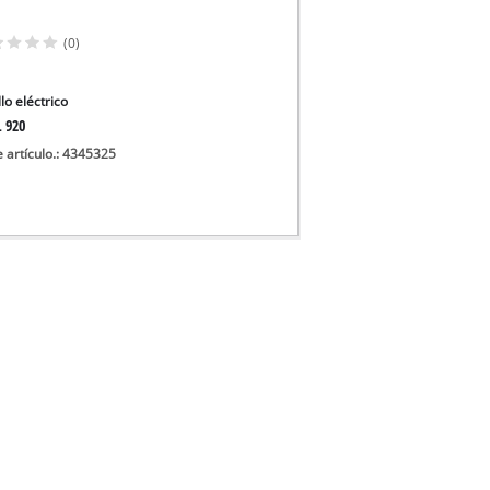
cos
(0)
lo eléctrico
L 920
e artículo.: 4345325