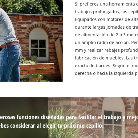
Si prefieres una herramienta 
trabajos prolongados, los cepi
Equipados con motores de alta
durante largas jornadas de tr
de alimentación de 2 o 3 metr
un amplio radio de acción. Per
mm y realizar rebajes profund
fabricación de muebles. Las tr
exacto de bordes. Según el mod
derecha o hacia la izquierda 
erosas funciones diseñadas para facilitar el trabajo y mej
bes considerar al elegir tu próximo cepillo.