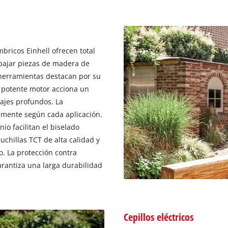
ámbricos Einhell ofrecen total
abajar piezas de madera de
 herramientas destacan por su
 potente motor acciona un
bajes profundos. La
lmente según cada aplicación.
io facilitan el biselado
chillas TCT de alta calidad y
o. La protección contra
rantiza una larga durabilidad
Cepillos eléctricos