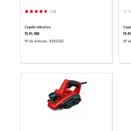
Aspirador de materiales húmedos y se
Aspiradoras para cenizas
(10)
Más herramientas de limpieza
Cepillo eléctrico
Cepil
Hidrolavadoras
TE-PL 900
TE-P
Nº de artículo.: 4345320
Nº d
Compresores para automóvil
Arrancadores
Máquinas pulidoras