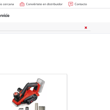
ás cercana
Conviértete en distribuidor
Contacto
rvicio
ría
cas
les
s