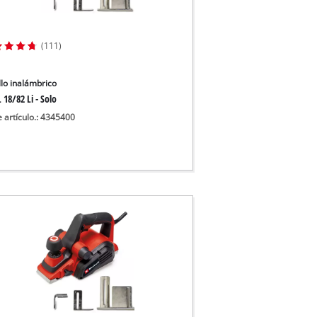
uas sucias
ua limpia
(111)
a pozos
llo inalámbrico
 18/82 Li - Solo
e artículo.: 4345400