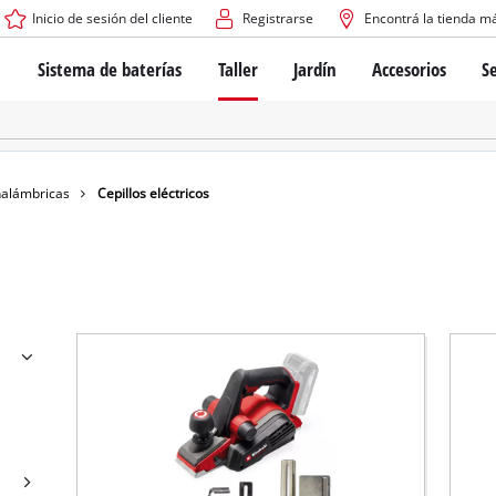
Inicio de sesión del cliente
Registrarse
Encontrá la tienda m
Sistema de baterías
Taller
Jardín
Accesorios
Se
El sistema de baterías Power X-Change
Atornilladores inalámbricos
Cortadoras de césped a bate
Taladros
Cortadoras de césped eléctri
Taladros de columna
Cortadoras de césped manua
Tecnología de baterías
Rotomartillos
Robots cortacésped
nalámbricas
Cepillos eléctricos
Brushless
Amoladora angular
Baterías: Einhell original vs. réplicas
Herramientas multifunción
Routers para madera
Sierras
Sobre Einhell PROFESSIONAL
Bordeadoras de césped
Cepillos eléctricos
Todos los dispositivos PROFESSIONAL
Desmalezadoras
Máquinas de Lijado
Herramientas eléctricas PROFESSIONAL
Afiladores de cadenas para motosierra
Herramientas de jardín PROFESSIONAL
Lijadoras de banda
Bombas para casa y jardín
Mezcladores