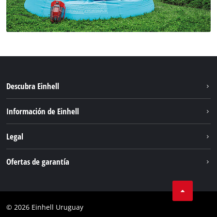
Descubra Einhell
Sostenibilidad
Información de Einhell
Sistema de baterías
Einhell global
Legal
Servicio
Aviso legal
Ofertas de garantía
Protección de datos
Garantía del producto
Contacto
Garantía de la batería
Cumplimiento
© 2026 Einhell Uruguay
Garantía PurePower Brushless