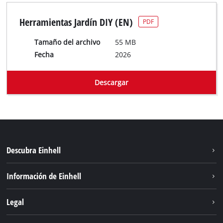
Herramientas Jardín DIY (EN)
PDF
Tamaño del archivo
55 MB
Fecha
2026
Descargar
Descubra Einhell
Sostenibilidad
Información de Einhell
Sistema de baterías
Einhell global
Legal
Servicio
Aviso legal