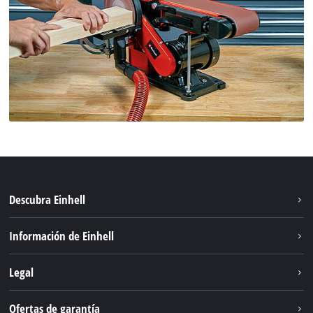
Descubra Einhell
Sostenibilidad
Información de Einhell
Sistema de baterías
Einhell global
Legal
Servicio
Aviso legal
Ofertas de garantía