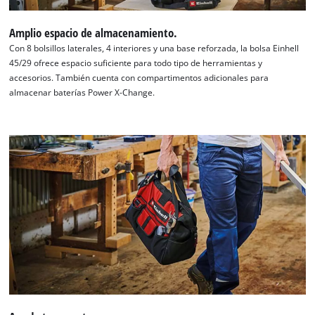
Amplio espacio de almacenamiento.
Con 8 bolsillos laterales, 4 interiores y una base reforzada, la bolsa Einhell
45/29 ofrece espacio suficiente para todo tipo de herramientas y
accesorios. También cuenta con compartimentos adicionales para
almacenar baterías Power X-Change.
¡Necesitamos su consentimiento para
cargar el servicio Google Maps!
This content is not permitted to load due
to trackers that are not disclosed to the
visitor. The website owner needs to setup
the site with their CMP to add this content
to the list of technologies used.
Powered by
Usercentrics Consent