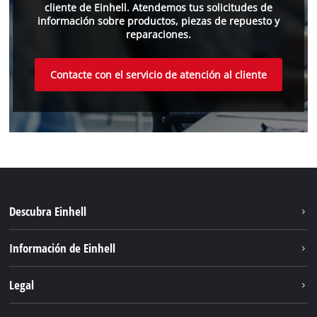
cliente de Einhell. Atendemos tus solicitudes de
información sobre productos, piezas de repuesto y
reparaciones.
Contacte con el servicio de atención al cliente
Descubra Einhell
Sostenibilidad
Información de Einhell
Sistema de baterías
Einhell global
Legal
Servicio
Aviso legal