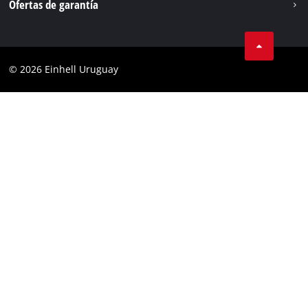
Ofertas de garantía
Protección de datos
Garantía del producto
Contacto
Garantía de la batería
Cumplimiento
© 2026 Einhell Uruguay
Garantía PurePower Brushless