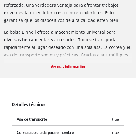
reforzada, una verdadera ventaja para afrontar trabajos
exigentes tanto en interiores como en exteriores. Esto
garantiza que los dispositivos de alta calidad estén bien
protegidos frente a las condiciones adversas en obras, talleres
La bolsa Einhell ofrece almacenamiento universal para
o jardines.
diversas herramientas y accesorios. Todo se transporta
rápidamente al lugar deseado con una sola asa. La correa y el
asa de transporte son muy prácticas. Gracias a sus múltiples
bolsillos, la bolsa Einhell permite mantener todo bien
Ver mas información
organizado y tener siempre la herramienta deseada al alcance
de la mano.
Detalles técnicos
Asa de transporte
true
Correa acolchada para el hombro
true