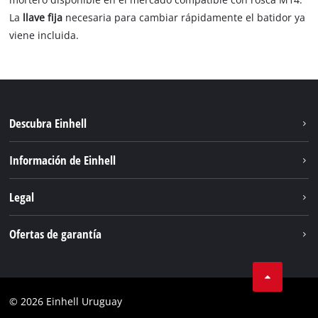
La
llave fija
necesaria para cambiar rápidamente el batidor ya
viene incluida.
Descubra Einhell
Sostenibilidad
Información de Einhell
Sistema de baterías
Einhell global
Legal
Servicio
Aviso legal
Ofertas de garantía
Protección de datos
Garantía del producto
Contacto
Garantía de la batería
Cumplimiento
© 2026 Einhell Uruguay
Garantía PurePower Brushless