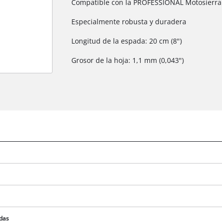
Compatible con la PROFESSIONAL Motosierra 
Especialmente robusta y duradera
Longitud de la espada: 20 cm (8")
Grosor de la hoja: 1,1 mm (0,043")
¡Necesitamos su consentimiento para
cargar el servicio Google Maps!
This content is not permitted to load due
to trackers that are not disclosed to the
visitor. The website owner needs to setup
the site with their CMP to add this content
to the list of technologies used.
Powered by
Usercentrics Consent
Management Platform
idas