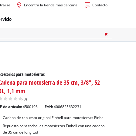
trarse
Encontrá la tienda más cercana
Contacto
rvicio
ría
cas
les
ccesorios para motosierras
Cadena para motosierra de 35 cm, 3/8", 52
DL, 1,1 mm
(0)
º de artículo:
4500196
EAN:
4006825632231
s
Cadena de repuesto original Einhell para motosierras Einhell
Repuesto para todas las motosierras Einhell con una cadena
de 35 cm de longitud