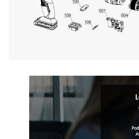
L
Pod
A