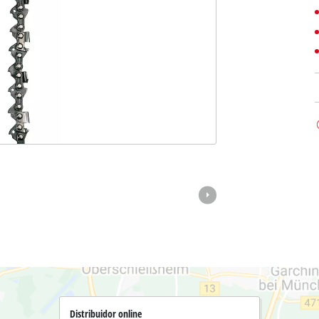
Bombas sumergibles para ag
Sistemas para Pintar
Todos los productos Power X-Change
Bombas sumergibles para ag
Equipos de medición
Herramientas Power X-Change
Bombas de profundidad par
Luces
Herramientas de jardín Power X-Change
Otras herramientas
Cizallas para hierba
Motosierras
Taladros de banco
Podadoras de altura
Sierras Ingletadoras
Cizalla cortasetos
Sierras de Mesa
Sierras de cinta
Esmeriladoras dobles
Aspirador de hojas
Compresores
Soplador de hojas
Otras máquinas
Distribuidor online