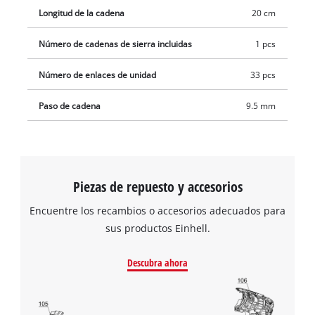
Longitud de la cadena
20 cm
Número de cadenas de sierra incluidas
1 pcs
Número de enlaces de unidad
33 pcs
Paso de cadena
9.5 mm
¡Necesitamos su consentimiento para
cargar el servicio Google Maps!
Piezas de repuesto y accesorios
This content is not permitted to load due
Encuentre los recambios o accesorios adecuados para
to trackers that are not disclosed to the
sus productos Einhell.
visitor. The website owner needs to setup
the site with their CMP to add this content
Descubra ahora
to the list of technologies used.
Powered by
Usercentrics Consent
Management Platform