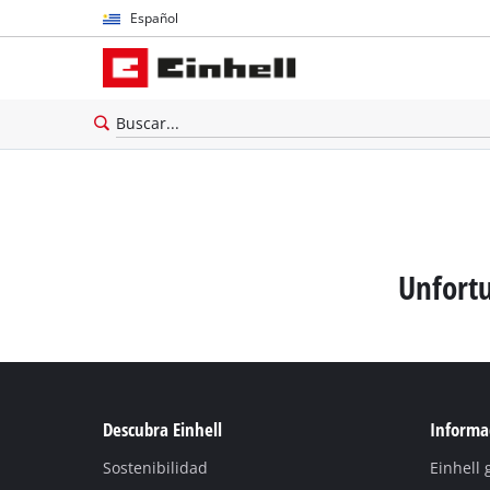
Español
Español
English
Unfortu
Descubra Einhell
Informac
Sostenibilidad
Einhell 