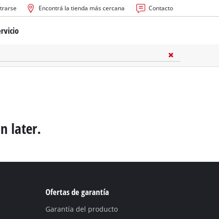
trarse
Encontrá la tienda más cercana
Contacto
rvicio
ría
cas
les
n later.
s
Ofertas de garantía
Garantía del producto