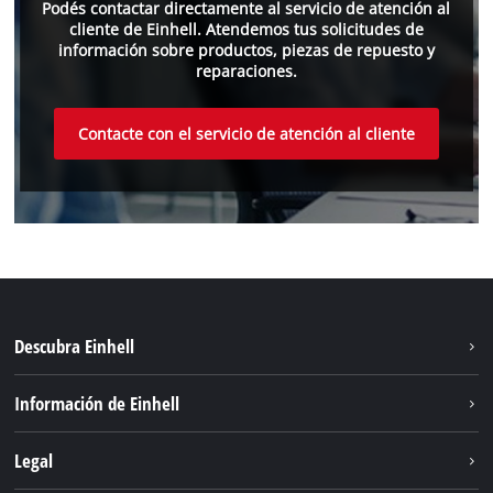
Podés contactar directamente al servicio de atención al
cliente de Einhell. Atendemos tus solicitudes de
información sobre productos, piezas de repuesto y
reparaciones.
Contacte con el servicio de atención al cliente
Descubra Einhell
Sostenibilidad
Información de Einhell
Sistema de baterías
Einhell global
Legal
Servicio