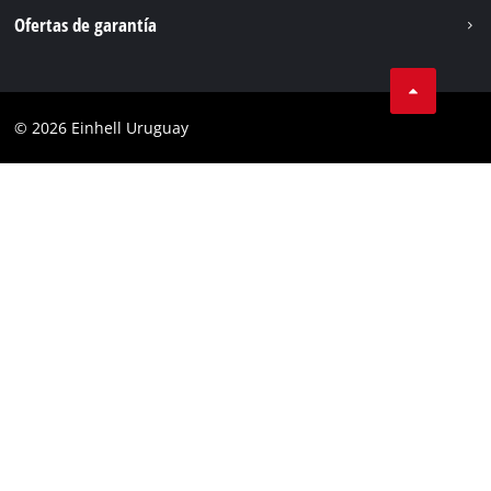
Aviso legal
Ofertas de garantía
Protección de datos
Garantía del producto
Contacto
Garantía de la batería
Cumplimiento
© 2026 Einhell Uruguay
Garantía PurePower Brushless