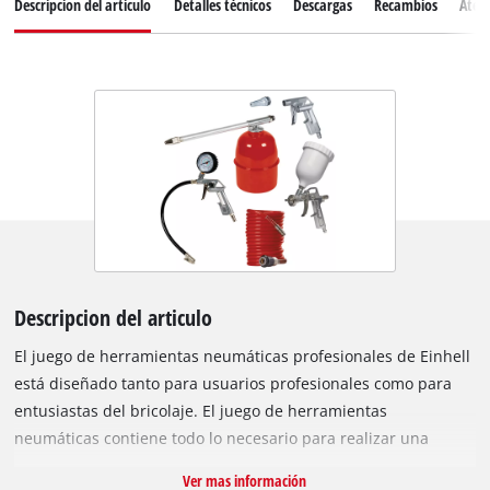
Descripcion del articulo
Detalles técnicos
Descargas
Recambios
Atenc
Descripcion del articulo
El juego de herramientas neumáticas profesionales de Einhell
está diseñado tanto para usuarios profesionales como para
entusiastas del bricolaje. El juego de herramientas
neumáticas contiene todo lo necesario para realizar una
amplia gama de tareas en el taller, el garaje y el hogar. El
Ver mas información