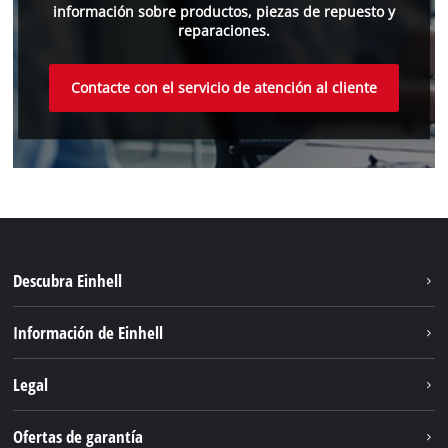
información sobre productos, piezas de repuesto y
reparaciones.
Contacte con el servicio de atención al cliente
Descubra Einhell
Sostenibilidad
Información de Einhell
Sistema de baterías
Einhell global
Legal
Servicio
Aviso legal
Ofertas de garantía