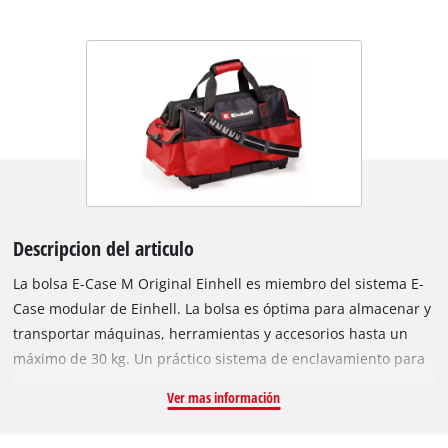
Descripcion del articulo
La bolsa E-Case M Original Einhell es miembro del sistema E-
Case modular de Einhell. La bolsa es óptima para almacenar y
transportar máquinas, herramientas y accesorios hasta un
máximo de 30 kg. Un práctico sistema de enclavamiento para
la conexión de cajas y maletines de sistema apilados garantiza
Ver mas información
el orden al almacenar y permite un transporte seguro.
Equipado con 6 bolsillos exteriores grandes para, por ejemplo,