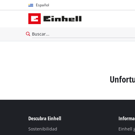
Español
Español
English
Unfortu
Descubra Einhell
Informac
Sostenibilidad
Einhell 