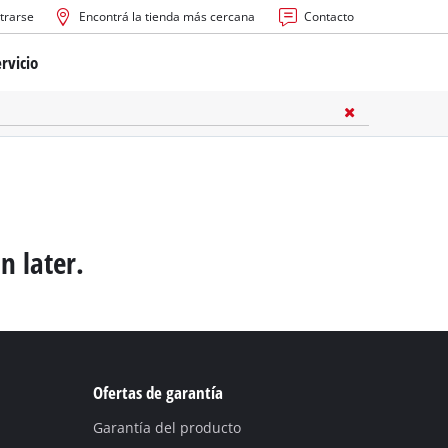
trarse
Encontrá la tienda más cercana
Contacto
rvicio
ría
cas
les
n later.
s
Ofertas de garantía
Garantía del producto