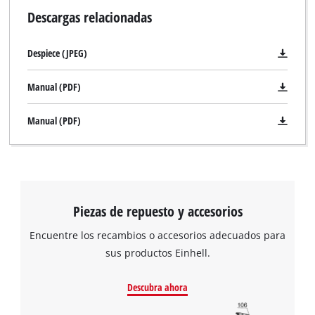
Descargas relacionadas
Despiece (JPEG)
¡Necesitamos su consentimiento para
cargar el servicio Google Maps!
Manual (PDF)
This content is not permitted to load due
to trackers that are not disclosed to the
Manual (PDF)
visitor. The website owner needs to setup
the site with their CMP to add this content
to the list of technologies used.
Powered by
Usercentrics Consent
Management Platform
Piezas de repuesto y accesorios
Encuentre los recambios o accesorios adecuados para
sus productos Einhell.
Descubra ahora