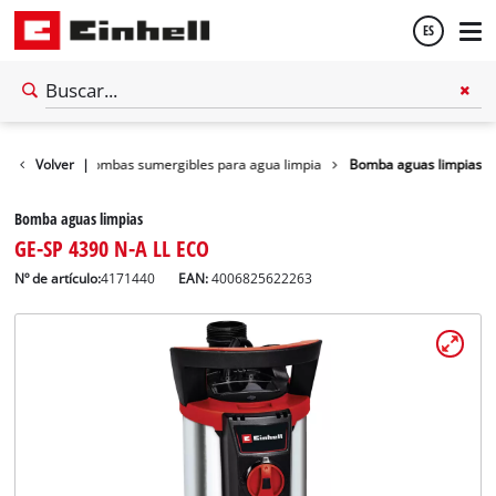
ES
Español
 de agua
Volver
|
Bombas sumergibles para agua limpia
Bomba aguas limpias
English
Bomba aguas limpias
GE-SP 4390 N-A LL ECO
Nº de artículo:
4171440
EAN:
4006825622263