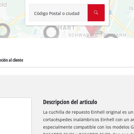
Aspirador de materiales húmedos y se
Aspiradoras para cenizas
Código Postal o ciudad
Más herramientas de limpieza
Hidrolavadoras
Compresores para automóvil
ción al cliente
Arrancadores
Máquinas pulidoras
Descripcion del articulo
La cuchilla de repuesto Einhell original es u
cortacéspedes inalámbricos Einhell con un an
especialmente compatible con los modelos G