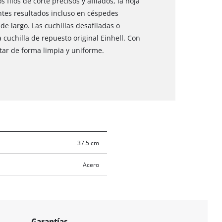
ilos de corte precisos y afilados, la hoja
ntes resultados incluso en céspedes
e largo. Las cuchillas desafiladas o
cuchilla de repuesto original Einhell. Con
rtar de forma limpia y uniforme.
37.5 cm
Acero
Garantías