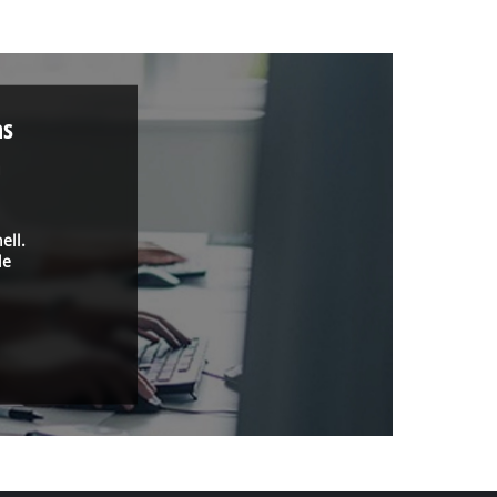
as
a
ell.
de