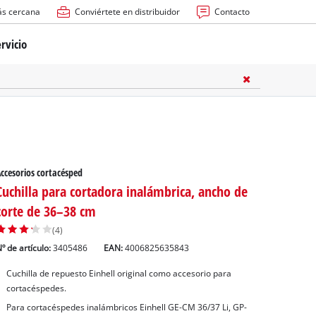
ás cercana
Conviértete en distribuidor
Contacto
rvicio
ría
cas
les
ccesorios cortacésped
Cuchilla para cortadora inalámbrica, ancho de
corte de 36–38 cm
(4)
º de artículo:
3405486
EAN:
4006825635843
s
Cuchilla de repuesto Einhell original como accesorio para
cortacéspedes.
Para cortacéspedes inalámbricos Einhell GE-CM 36/37 Li, GP-