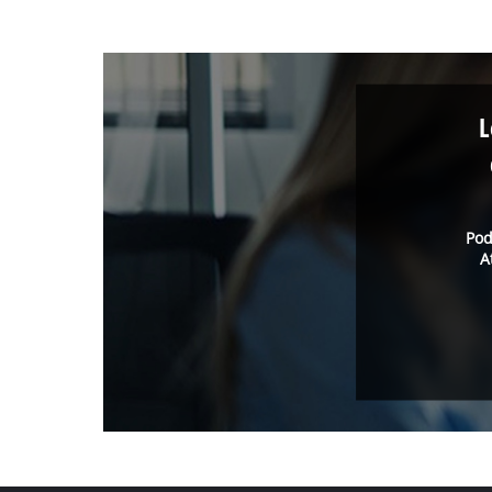
L
Pod
A