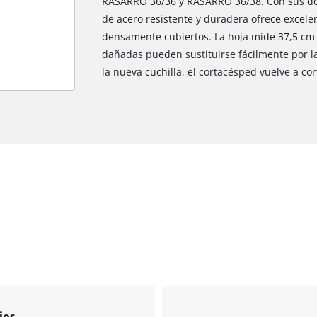
RASARRO 36/36 y RASARRO 36/38. Con sus dos f
de acero resistente y duradera ofrece excele
densamente cubiertos. La hoja mide 37,5 cm d
dañadas pueden sustituirse fácilmente por la 
¡Necesitamos su consentimiento para
la nueva cuchilla, el cortacésped vuelve a co
cargar el servicio Google Maps!
This content is not permitted to load due
to trackers that are not disclosed to the
visitor. The website owner needs to setup
the site with their CMP to add this content
to the list of technologies used.
Powered by
Usercentrics Consent
Management Platform
ios