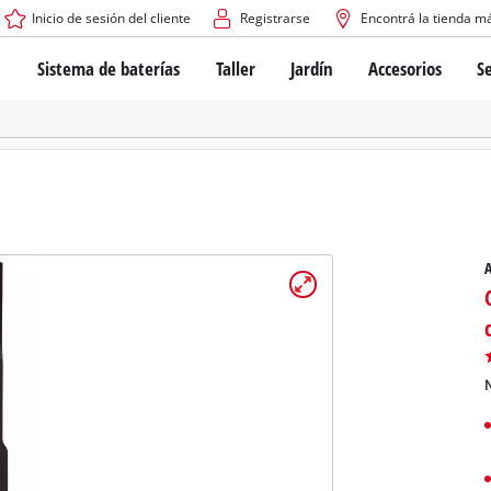
Inicio de sesión del cliente
Registrarse
Encontrá la tienda m
Sistema de baterías
Taller
Jardín
Accesorios
Se
El sistema de baterías Power X-Change
Atornilladores inalámbricos
Cortadoras de césped a bate
Taladros
Cortadoras de césped eléctri
Taladros de columna
Cortadoras de césped manua
Tecnología de baterías
Rotomartillos
Robots cortacésped
Brushless
Amoladora angular
Baterías: Einhell original vs. réplicas
Herramientas multifunción
A
Routers para madera
Sierras
Sobre Einhell PROFESSIONAL
Bordeadoras de césped
Cepillos eléctricos
Todos los dispositivos PROFESSIONAL
Desmalezadoras
Máquinas de Lijado
N
Herramientas eléctricas PROFESSIONAL
Afiladores de cadenas para motosierra
Herramientas de jardín PROFESSIONAL
Lijadoras de banda
Bombas para casa y jardín
Mezcladores