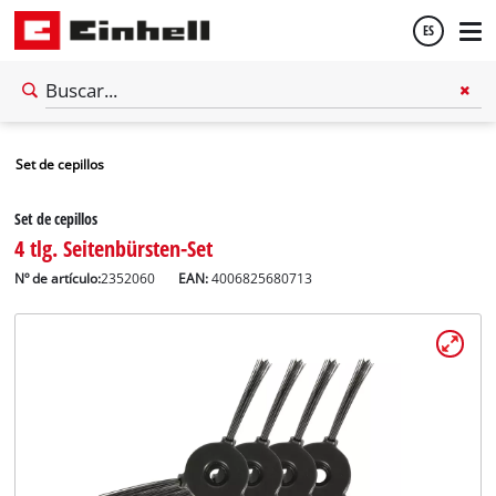
ES
Español
Set de cepillos
English
Set de cepillos
4 tlg. Seitenbürsten-Set
Nº de artículo:
2352060
EAN:
4006825680713