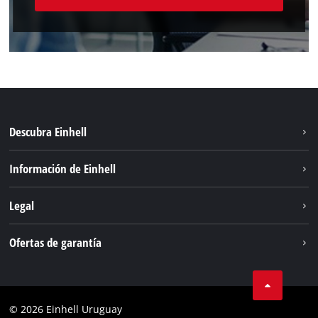
Descubra Einhell
Sostenibilidad
Información de Einhell
Sistema de baterías
Einhell global
Legal
Servicio
Aviso legal
Ofertas de garantía
Protección de datos
Garantía del producto
Contacto
Garantía de la batería
Cumplimiento
© 2026 Einhell Uruguay
Garantía PurePower Brushless