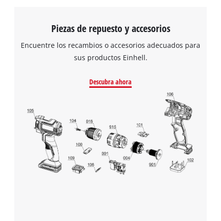
fijación.
Piezas de repuesto y accesorios
Encuentre los recambios o accesorios adecuados para
sus productos Einhell.
Descubra ahora
¡Necesitamos su consentimiento para
cargar el servicio Google Maps!
This content is not permitted to load due
to trackers that are not disclosed to the
visitor. The website owner needs to setup
the site with their CMP to add this content
to the list of technologies used.