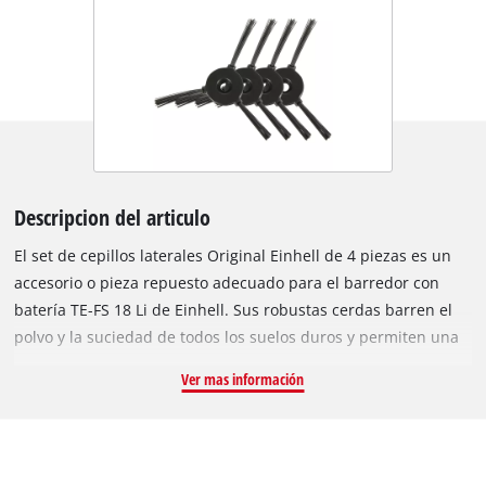
Descripcion del articulo
El set de cepillos laterales Original Einhell de 4 piezas es un
accesorio o pieza repuesto adecuado para el barredor con
batería TE-FS 18 Li de Einhell. Sus robustas cerdas barren el
polvo y la suciedad de todos los suelos duros y permiten una
limpieza cercana al borde. Los cepillos de repuesto se pueden
Ver mas información
cambiar fácilmente con la ayuda de un tornillo y un
destornillador y se pueden fijar al barredor con batería. Se
suministran 4 cepillos laterales Original Einhell para el
barredor con batería Einhell TE-FS 18 Li y un tornillo para la