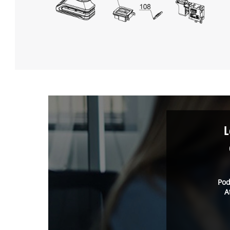
L
Pod
A