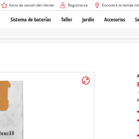
Inicio de sesión del cliente
Registrarse
Encontrá la tienda m
Sistema de baterías
Taller
Jardín
Accesorios
Se
El sistema de baterías Power X-Change
Atornilladores inalámbricos
Cortadoras de césped a bate
Taladros
Cortadoras de césped eléctri
Taladros de columna
Cortadoras de césped manua
Tecnología de baterías
Rotomartillos
Robots cortacésped
Brushless
Amoladora angular
Baterías: Einhell original vs. réplicas
Herramientas multifunción
A
Routers para madera
Sierras
Sobre Einhell PROFESSIONAL
Bordeadoras de césped
Cepillos eléctricos
N
Todos los dispositivos PROFESSIONAL
Desmalezadoras
Máquinas de Lijado
Herramientas eléctricas PROFESSIONAL
Afiladores de cadenas para motosierra
Herramientas de jardín PROFESSIONAL
Lijadoras de banda
Bombas para casa y jardín
Mezcladores