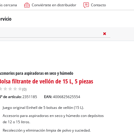
ás cercana
Conviértete en distribuidor
Contacto
rvicio
ría
cas
les
ccesorios para aspiradoras en seco y húmedo
Bolsa filtrante de vellón de 15 L, 5 piezas
(0)
º de artículo:
2351185
EAN:
4006825625554
Juego original Einhell de 5 bolsas de vellón (15 L).
s
Accesorio para aspiradoras en seco y húmedo con depósitos
de 12 o 15 litros.
Recolección y eliminación limpia de polvo y suciedad.