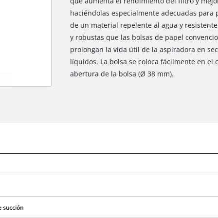
que aumenta el rendimiento del filtro y mejora
haciéndolas especialmente adecuadas para p
de un material repelente al agua y resistent
y robustas que las bolsas de papel convencio
prolongan la vida útil de la aspiradora en s
líquidos. La bolsa se coloca fácilmente en el 
abertura de la bolsa (Ø 38 mm).
¡Necesitamos su consentimiento para
cargar el servicio Google Maps!
This content is not permitted to load due
to trackers that are not disclosed to the
visitor. The website owner needs to setup
the site with their CMP to add this content
to the list of technologies used.
Powered by
Usercentrics Consent
Management Platform
e succión