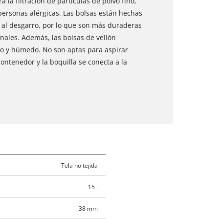
 la filtración de partículas de polvo fino,
ersonas alérgicas. Las bolsas están hechas
e al desgarro, por lo que son más duraderas
nales. Además, las bolsas de vellón
eco y húmedo. No son aptas para aspirar
contenedor y la boquilla se conecta a la
Tela no tejida
15 l
38 mm