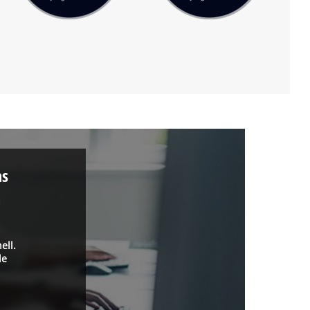
as
a
ell.
de