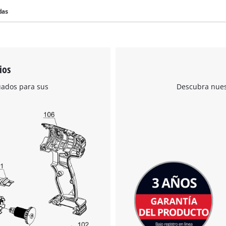
das
ios
uados para sus
Descubra nuest