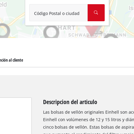
Aspirador de materiales húmedos y se
Aspiradoras para cenizas
Código Postal o ciudad
Más herramientas de limpieza
Hidrolavadoras
Compresores para automóvil
ción al cliente
Arrancadores
Máquinas pulidoras
Descripcion del articulo
Las bolsas de vellón originales Einhell son 
Einhell con volúmenes de 12 y 15 litros y di
cinco bolsas de vellón. Estas bolsas de aspir