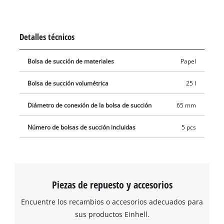
para aspirar líquidos. Las bolsas se pueden usar con todas las
aspiradoras Einhell con depósito de 25 litros. La bolsa se
coloca fácilmente en el contenedor de recolección y la
Detalles técnicos
boquilla de aspiración se conecta a la abertura de la bolsa (Ø
65 mm).
Bolsa de succión de materiales
Papel
Bolsa de succión volumétrica
25 l
Diámetro de conexión de la bolsa de succión
65 mm
Número de bolsas de succión incluidas
5 pcs
Piezas de repuesto y accesorios
Encuentre los recambios o accesorios adecuados para
sus productos Einhell.