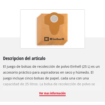
Descripcion del articulo
El juego de bolsas de recolección de polvo Einhell (25 L) es un
accesorio práctico para aspiradoras en seco y húmedo. El
juego incluye cinco bolsas de papel, cada una con una
capacidad de 25 litros. La bolsa de recolección de polvo se
utiliza para recoger suciedad fina y seca, lo que mantiene el
Ver mas información
filtro plisado de la aspiradora limpio por más tiempo y
conserva la potencia de succión. Las bolsas no son adecuadas