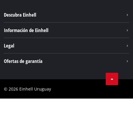
Descubra Einhell
Sostenibilidad
Información de Einhell
Sistema de baterías
Einhell global
Legal
Servicio
Aviso legal
Ofertas de garantía
Protección de datos
Garantía del producto
Contacto
Garantía de la batería
Cumplimiento
© 2026 Einhell Uruguay
Garantía PurePower Brushless