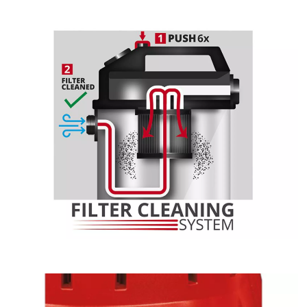
un radio de uso de 9 metros, así el aspirador también se
puede utilizar para usos por encima de la cabeza. Gracias al
soporte de accesorios, soporte de cable y soporte de tubo de
aspiración para el tubo telescópico de acero inoxidable con
regulador de aire defectuoso, el aspirador y los accesorios se
pueden guardar no solo de forma rápida y limpia, sino
también estar de nuevo listos para el uso de forma rápida.