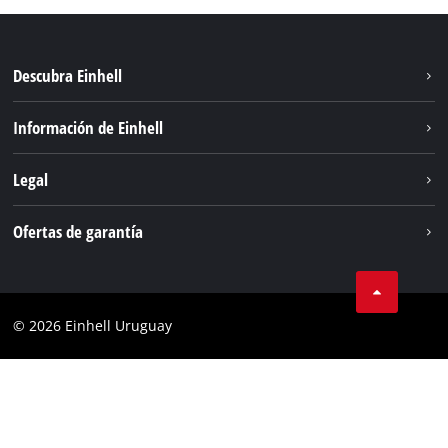
Descubra Einhell
Sostenibilidad
Información de Einhell
Sistema de baterías
Einhell global
Legal
Servicio
Aviso legal
Ofertas de garantía
Protección de datos
Garantía del producto
Contacto
Garantía de la batería
Cumplimiento
© 2026 Einhell Uruguay
Garantía PurePower Brushless