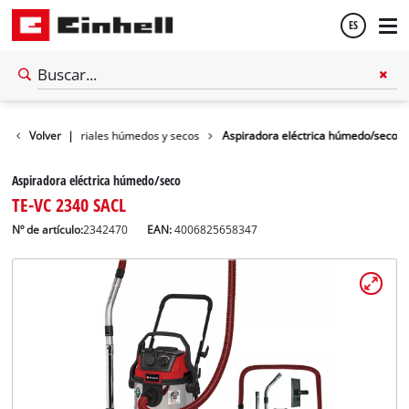
ES
Español
pirador de materiales húmedos y secos
Volver
|
Aspiradora eléctrica húmedo/seco
English
Aspiradora eléctrica húmedo/seco
TE-VC 2340 SACL
Nº de artículo:
2342470
EAN:
4006825658347