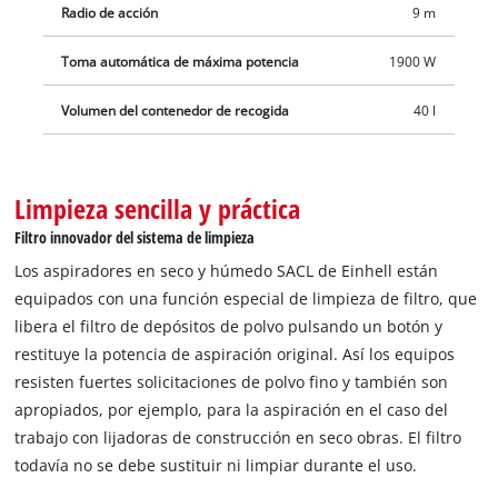
sistema de limpieza de filtro limpia el filtro pulsando un botón
Radio de acción
9 m
después de un funcionamiento más prolongado o fuerte
Toma automática de máxima potencia
1900 W
solicitación por polvo y restablece la potencia de aspiración
máxima. Con el enchufe automático del equipo (potencia máx.
Volumen del contenedor de recogida
40 l
1.900 W) se pueden conectar de forma práctica equipos
eléctricos como rozadoras o lijadoras de construcción en seco,
por lo que también se conecta y desconecta la aspiradora al
Limpieza sencilla y práctica
conectar y desconectar la herramienta conectada. Así, el
aspirador en seco y húmedo sirve para una aspiración limpia
Filtro innovador del sistema de limpieza
y suministro de corriente - y esto de forma extramadamente
Los aspiradores en seco y húmedo SACL de Einhell están
cómoda. El recipiente de acero inoxidable estable y resistente
equipados con una función especial de limpieza de filtro, que
a la oxidación puede tener una capacidad para suciedad y
libera el filtro de depósitos de polvo pulsando un botón y
líquidos de hasta 40 litros y el agua aspirada se vacía
restituye la potencia de aspiración original. Así los equipos
fácilmente mediante el tornillo de drenaje de agua integrado.
resisten fuertes solicitaciones de polvo fino y también son
Gracias a las ruedas, rodillos y asa de trolley, el aspirador en
apropiados, por ejemplo, para la aspiración en el caso del
seco y húmedo se puede transportar sin esfuerzo al lugar de
trabajo con lijadoras de construcción en seco obras. El filtro
uso. El robusto tubo de aspiración de plástico de 3 m con un
todavía no se debe sustituir ni limpiar durante el uso.
diámetro de 36 milímetros y el cable de 6 metros dan lugar a