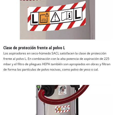
Clase de protección frente al polvo L
Los aspiradores en seco-húmedo SACL satisfacen la clase de protección
frente al polvo L. En combinación con la alta potencia de aspiración de 225
mbar y el filtro de pliegues HEPA también son apropiados en obras y filtran
de forma las partículas de polvo nocivas, como polvo de yeso o cal.
¡Necesitamos su consentimiento para
cargar el servicio Google Maps!
This content is not permitted to load due
to trackers that are not disclosed to the
visitor. The website owner needs to setup
the site with their CMP to add this content