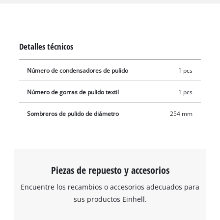
aplicar y extender el pulimento o la cera sobre la pintura de la
carrocería del coche. La funda sintética crea luego un brillo
duradero. Ambas fundas tienen un diámetro de 254 mm.
Detalles técnicos
Número de condensadores de pulido
1 pcs
Número de gorras de pulido textil
1 pcs
Sombreros de pulido de diámetro
254 mm
Piezas de repuesto y accesorios
Encuentre los recambios o accesorios adecuados para
sus productos Einhell.