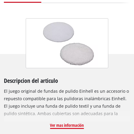
Descripcion del articulo
El juego original de fundas de pulido Einhell es un accesorio o
repuesto compatible para las pulidoras inalámbricas Einhell.
El juego incluye una funda de pulido textil y una funda de
pulido sintética. Ambas cubiertas son adecuadas para la
Einhell Cordless Car Buffer CE-CB 18/254 Li y la Einhell Electric
Ver mas información
Car Polisher CC-PO 90. La funda textil se puede utilizar para