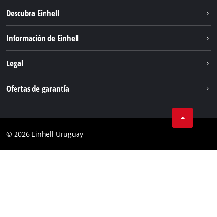
Descubra Einhell
Sostenibilidad
Información de Einhell
Sistema de baterías
Einhell global
Legal
Servicio
Aviso legal
Ofertas de garantía
Protección de datos
Garantía del producto
Contacto
Garantía de la batería
Cumplimiento
© 2026 Einhell Uruguay
Garantía PurePower Brushless