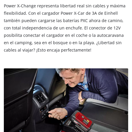
batería se supervisa constantemente mediante una gestión de
Power X-Change representa libertad real sin cables y máxima
carga inteligente para el proceso de carga óptimo y la máxima
flexibilidad. Con el cargador Power X-Car de 3A de Einhell
seguridad. El modo de actualización permite reactivar las
también pueden cargarse las baterías PXC ahora de camino,
baterías muy descargadas. Toda la información actual se
con total independencia de un enchufe. El conector de 12V
proporciona a través del indicador LED de 7 estados.
posibilita conectar el cargador en el coche o la autocaravana
en el camping, sea en el bosque o en la playa. ¿Libertad sin
cables al viajar? ¡Esto encaja perfectamente!