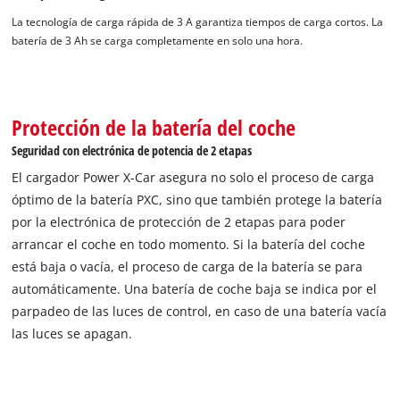
La tecnología de carga rápida de 3 A garantiza tiempos de carga cortos. La
¡Necesitamos su consentimiento para
batería de 3 Ah se carga completamente en solo una hora.
cargar el servicio Google Maps!
This content is not permitted to load due
to trackers that are not disclosed to the
visitor. The website owner needs to setup
Protección de la batería del coche
the site with their CMP to add this content
Seguridad con electrónica de potencia de 2 etapas
to the list of technologies used.
El cargador Power X-Car asegura no solo el proceso de carga
Powered by
Usercentrics Consent
óptimo de la batería PXC, sino que también protege la batería
Management Platform
por la electrónica de protección de 2 etapas para poder
arrancar el coche en todo momento. Si la batería del coche
está baja o vacía, el proceso de carga de la batería se para
automáticamente. Una batería de coche baja se indica por el
parpadeo de las luces de control, en caso de una batería vacía
las luces se apagan.