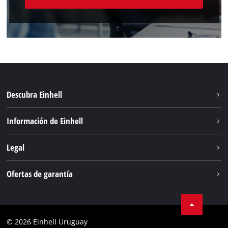
Descubra Einhell
Sostenibilidad
Información de Einhell
Sistema de baterías
Einhell global
Legal
Servicio
Aviso legal
Ofertas de garantía
Protección de datos
Garantía del producto
Contacto
Garantía de la batería
Cumplimiento
© 2026 Einhell Uruguay
Garantía PurePower Brushless