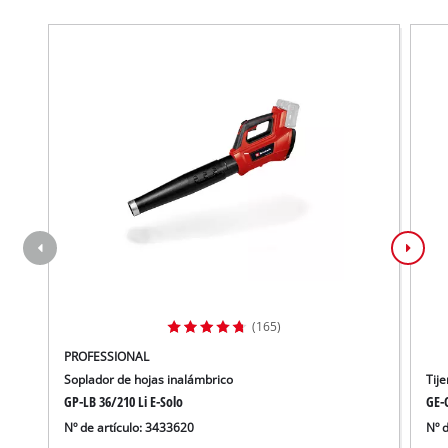
(165)
PROFESSIONAL
Soplador de hojas inalámbrico
Tij
GP-LB 36/210 Li E-Solo
GE-C
Nº de artículo: 3433620
Nº 