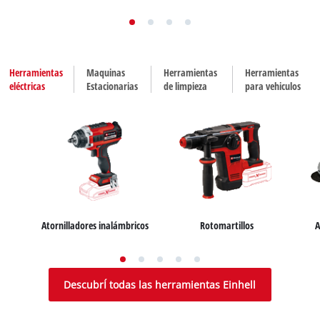
Herramientas
Maquinas
Herramientas
Herramientas
eléctricas
Estacionarias
de limpieza
para vehiculos
Atornilladores inalámbricos
Rotomartillos
A
Aspiradores en seco y húmedo
Sierras fijas
Pulidoras
Compresores de aire
DescubrÍ todas las herramientas Einhell