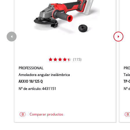
(115)
PROFESSIONAL
PRO
Amoladora angular inalámbrica
Tal
AXXIO 18/125 Q
TP-C
Nº de artículo: 4431151
Nº 
Comparar productos