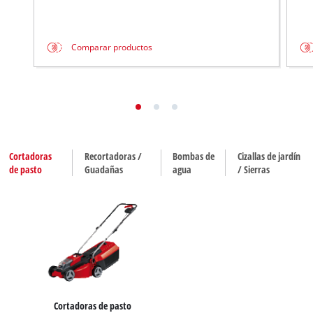
Comparar productos
Cortadoras
Recortadoras /
Bombas de
Cizallas de jardín
de pasto
Guadañas
agua
/ Sierras
Cortadoras de pasto
Recortadoras / Guadañas
Bombas de agua
Cortasetos
Motosierras