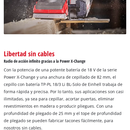
to trackers that are not disclosed to the
visitor. The website owner needs to setup
the site with their CMP to add this content
to the list of technologies used.
Powered by
Usercentrics Consent
Management Platform
Libertad sin cables
Radio de acción infinito gracias a la Power X-Change
Con la potencia de una potente batería de 18 V de la serie
Power X-Change y una anchura de cepillado de 82 mm, el
cepillo con batería TP-PL 18/3 Li BL-Solo de Einhell trabaja de
forma rápida y precisa. Por lo tanto, sus aplicaciones son casi
ilimitadas, ya sea para cepillar, acortar puertas, eliminar
revestimientos en madera o producir pliegues. Con una
profundidad de plegado de 25 mm y el tope de profundidad
de plegado se pueden fabricar tacones fácilmente, para
nosotros sin cables.