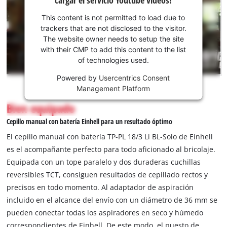
consentimiento
para cargar el
This content is not permitted to load due to
servicio
trackers that are not disclosed to the visitor.
Youtube!
The website owner needs to setup the site
with their CMP to add this content to the list
This
of technologies used.
content
is
Powered by
Usercentrics Consent
not
Management Platform
permitted
Bien equipado
to
load
Cepillo manual con batería Einhell para un resultado óptimo
due
El cepillo manual con batería TP-PL 18/3 Li BL-Solo de Einhell
to
es el acompañante perfecto para todo aficionado al bricolaje.
trackers
Equipada con un tope paralelo y dos duraderas cuchillas
that
are
reversibles TCT, consiguen resultados de cepillado rectos y
not
precisos en todo momento. Al adaptador de aspiración
disclosed
incluido en el alcance del envío con un diámetro de 36 mm se
to
pueden conectar todas los aspiradores en seco y húmedo
the
correspondientes de Einhell. De este modo, el puesto de
visitor.