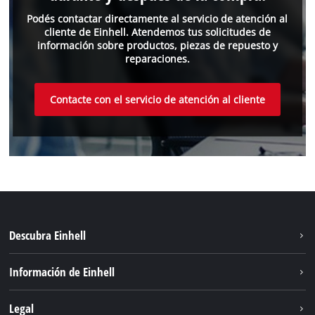
Podés contactar directamente al servicio de atención al
cliente de Einhell. Atendemos tus solicitudes de
información sobre productos, piezas de repuesto y
reparaciones.
Contacte con el servicio de atención al cliente
Descubra Einhell
Sostenibilidad
Información de Einhell
Sistema de baterías
Einhell global
Legal
Servicio