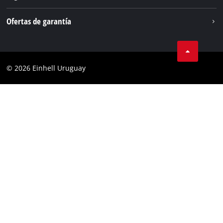
Aviso legal
Ofertas de garantía
Protección de datos
Garantía del producto
Contacto
Garantía de la batería
Cumplimiento
© 2026 Einhell Uruguay
Garantía PurePower Brushless