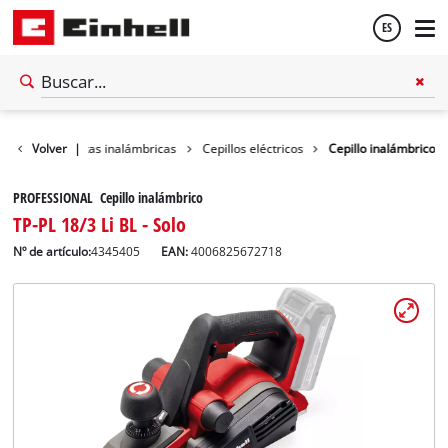
ES
Español
Herramientas inalámbricas
Volver
|
Cepillos eléctricos
Cepillo inalámbrico
English
PROFESSIONAL Cepillo inalámbrico
TP-PL 18/3 Li BL - Solo
Nº de artículo:
4345405
EAN:
4006825672718