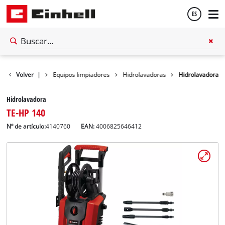
ES
Español
Volver
Taller
|
Equipos limpiadores
Hidrolavadoras
Hidrolavadora
English
Hidrolavadora
TE-HP 140
Nº de artículo:
4140760
EAN:
4006825646412