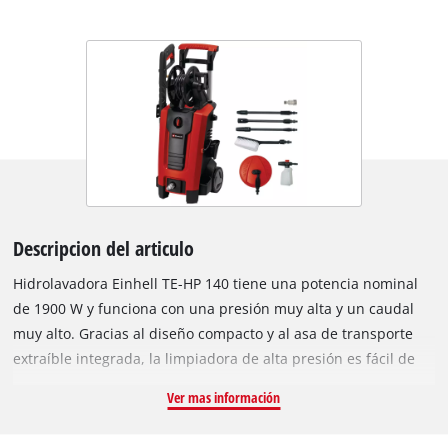
Descripcion del articulo
Hidrolavadora Einhell TE-HP 140 tiene una potencia nominal
de 1900 W y funciona con una presión muy alta y un caudal
muy alto. Gracias al diseño compacto y al asa de transporte
extraíble integrada, la limpiadora de alta presión es fácil de
transportar y ahorra espacio cuando se guarda. La limpiadora
Ver mas información
de alta presión se enciende y apaga automáticamente y,
equipada con ruedas, es ideal para uso móvil y es adecuada