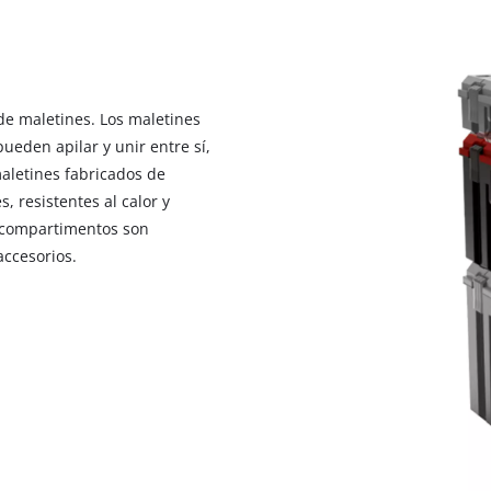
visitor. The website owner needs to setup
the site with their CMP to add this content
to the list of technologies used.
Powered by
Usercentrics Consent
Management Platform
de maletines. Los maletines
ueden apilar y unir entre sí,
maletines fabricados de
, resistentes al calor y
y compartimentos son
ccesorios.