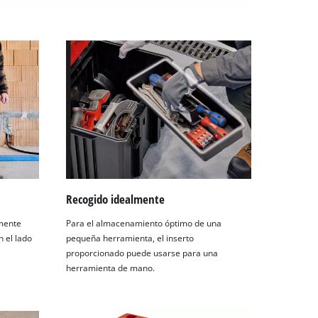
Recogido idealmente
lmente
Para el almacenamiento óptimo de una
 el lado
pequeña herramienta, el inserto
proporcionado puede usarse para una
herramienta de mano.