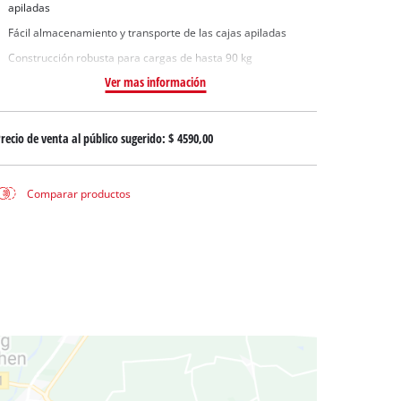
uas sucias
apiladas
ua limpia
Fácil almacenamiento y transporte de las cajas apiladas
Construcción robusta para cargas de hasta 90 kg
a pozos
Ver mas información
recio de venta al público sugerido:
$ 4590,00
Comparar productos