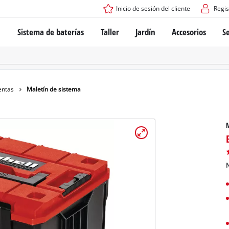
Inicio de sesión del cliente
Regis
Sistema de baterías
Taller
Jardín
Accesorios
Se
El sistema de baterías Power X-Change
Atornilladores inalámbricos
Cortadoras de césped a bate
Taladros
Cortadoras de césped eléctri
Taladros de columna
Cortadoras de césped manua
Tecnología de baterías
Rotomartillos
Robots cortacésped
entas
Maletín de sistema
Brushless
Amoladora angular
Baterías: Einhell original vs. réplicas
Herramientas multifunción
M
Routers para madera
Sierras
Sobre Einhell PROFESSIONAL
Bordeadoras de césped
Cepillos eléctricos
N
Todos los dispositivos PROFESSIONAL
Desmalezadoras
Máquinas de Lijado
Herramientas eléctricas PROFESSIONAL
Afiladores de cadenas para motosierra
Herramientas de jardín PROFESSIONAL
Lijadoras de banda
Bombas para casa y jardín
Mezcladores