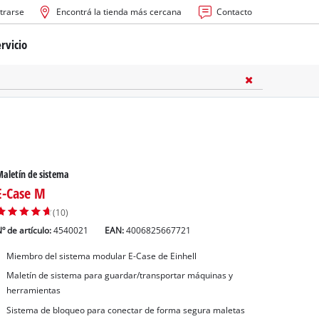
trarse
Encontrá la tienda más cercana
Contacto
rvicio
ría
cas
les
aletín de sistema
E-Case M
(10)
º de artículo:
4540021
EAN:
4006825667721
Miembro del sistema modular E-Case de Einhell
s
Maletín de sistema para guardar/transportar máquinas y
herramientas
Sistema de bloqueo para conectar de forma segura maletas