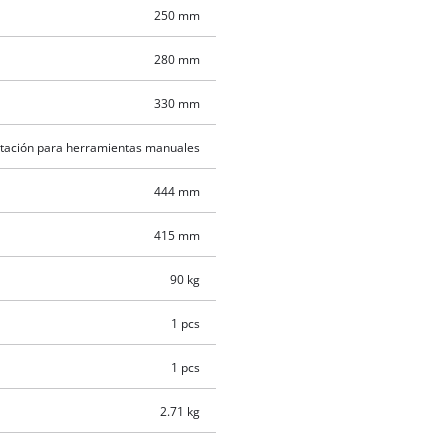
250 mm
280 mm
330 mm
stación para herramientas manuales
444 mm
415 mm
90 kg
1 pcs
1 pcs
2.71 kg