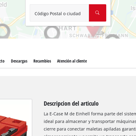
Aspirador de materiales húmedos y se
Aspiradoras para cenizas
Código Postal o ciudad
Más herramientas de limpieza
Hidrolavadoras
Compresores para automóvil
cto
Descargas
Recambios
Atención al cliente
Arrancadores
Máquinas pulidoras
Descripcion del articulo
La E-Case M de Einhell forma parte del siste
ideal para almacenar y transportar máquinas
cierre para conectar maletas apiladas garant