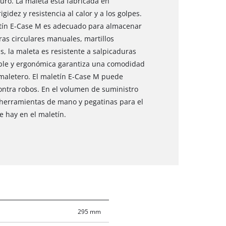
ro. La maleta está fabricada en
gidez y resistencia al calor y a los golpes.
letín E-Case M es adecuado para almacenar
as circulares manuales, martillos
, la maleta es resistente a salpicaduras
gable y ergonómica garantiza una comodidad
 maletero. El maletín E-Case M puede
ntra robos. En el volumen de suministro
 herramientas de mano y pegatinas para el
 hay en el maletín.
295 mm