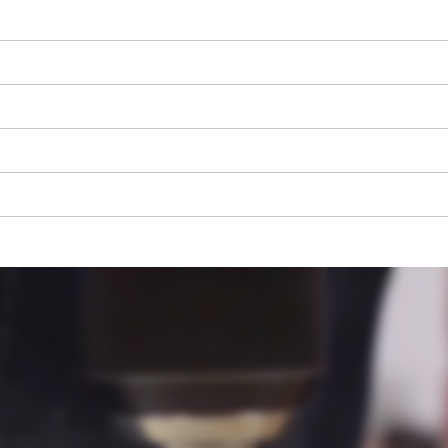
visitor. The website owner needs to setup
the site with their CMP to add this content
to the list of technologies used.
Powered by
Usercentrics Consent
Management Platform