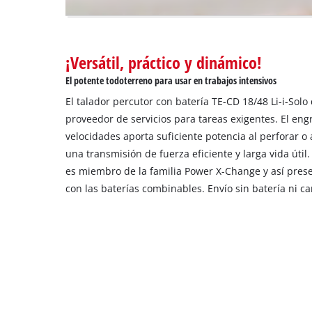
to
setup
the
site
¡Versátil, práctico y dinámico!
with
El potente todoterreno para usar en trabajos intensivos
their
CMP
El talador percutor con batería TE-CD 18/48 Li-i-Solo
to
proveedor de servicios para tareas exigentes. El eng
add
velocidades aporta suficiente potencia al perforar o a
this
una transmisión de fuerza eficiente y larga vida útil
content
es miembro de la familia Power X-Change y así prese
to
the
con las baterías combinables. Envío sin batería ni c
list
of
technologies
used.
Powered
by
Usercentrics