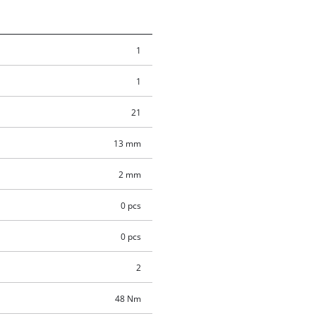
1
1
21
13 mm
2 mm
0 pcs
0 pcs
2
48 Nm