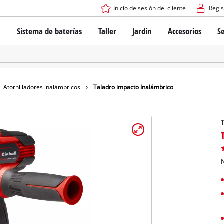
Inicio de sesión del cliente
Regis
Sistema de baterías
Taller
Jardín
Accesorios
Se
El sistema de baterías Power X-Change
Atornilladores inalámbricos
Cortadoras de césped a bate
Taladros
Cortadoras de césped eléctri
Taladros de columna
Cortadoras de césped manua
Tecnología de baterías
Rotomartillos
Robots cortacésped
Atornilladores inalámbricos
Taladro impacto Inalámbrico
Brushless
Amoladora angular
Baterías: Einhell original vs. réplicas
Herramientas multifunción
T
Routers para madera
Sierras
Sobre Einhell PROFESSIONAL
Bordeadoras de césped
Cepillos eléctricos
N
Todos los dispositivos PROFESSIONAL
Desmalezadoras
Máquinas de Lijado
Herramientas eléctricas PROFESSIONAL
Afiladores de cadenas para motosierra
Herramientas de jardín PROFESSIONAL
Lijadoras de banda
Bombas para casa y jardín
Mezcladores