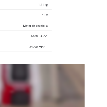
1.41 kg
18 V
Motor de escobilla
6400 min^-1
24000 min^-1