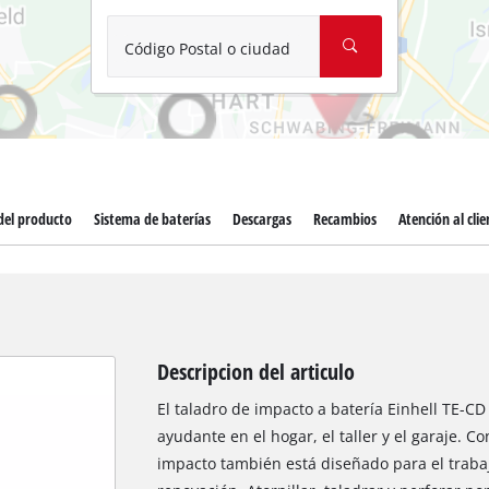
Aspirador de materiales húmedos y se
Aspiradoras para cenizas
Código Postal o ciudad
Más herramientas de limpieza
Hidrolavadoras
Compresores para automóvil
del producto
Sistema de baterías
Descargas
Recambios
Atención al clie
Arrancadores
Máquinas pulidoras
Descripcion del articulo
El taladro de impacto a batería Einhell TE-CD 
ayudante en el hogar, el taller y el garaje. C
impacto también está diseñado para el trabaj