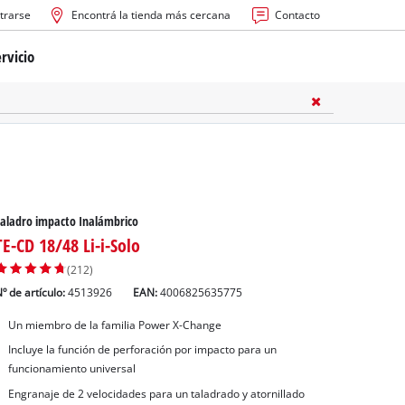
trarse
Encontrá la tienda más cercana
Contacto
rvicio
ría
cas
les
aladro impacto Inalámbrico
TE-CD 18/48 Li-i-Solo
(212)
º de artículo:
4513926
EAN:
4006825635775
Un miembro de la familia Power X-Change
s
Incluye la función de perforación por impacto para un
funcionamiento universal
Engranaje de 2 velocidades para un taladrado y atornillado