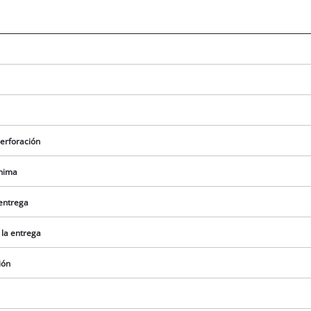
erforación
ínima
 entrega
 la entrega
¡Necesitamos su consentimiento para
cargar el servicio Google Maps!
ión
This content is not permitted to load due
to trackers that are not disclosed to the