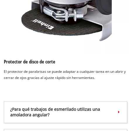
Protector de disco de corte
El protector de parabrisas se puede adaptar a cualquier tarea en un abrir y
cerrar de ojos gracias al ajuste rápido sin herramientas.
¡Necesitamos su consentimiento para
cargar el servicio Google Maps!
This content is not permitted to load due
to trackers that are not disclosed to the
visitor. The website owner needs to setup
¿Para qué trabajos de esmerilado utilizas una
amoladora angular?
the site with their CMP to add this content
to the list of technologies used.