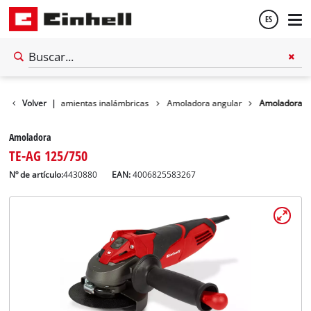
ES
Español
Taller
Volver
Herramientas inalámbricas
|
Amoladora angular
Amoladora
English
Amoladora
TE-AG 125/750
Nº de artículo:
4430880
EAN:
4006825583267