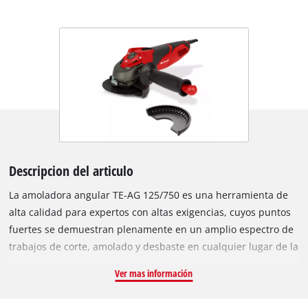
Descripcion del articulo
La amoladora angular TE-AG 125/750 es una herramienta de
alta calidad para expertos con altas exigencias, cuyos puntos
fuertes se demuestran plenamente en un amplio espectro de
trabajos de corte, amolado y desbaste en cualquier lugar de la
casa, el taller y el garaje. El protector de muela con ajuste
Ver mas información
rápido sin herramientas se adapta a cualquier tarea con un
simple giro de la mano, mientras que el tope del husillo