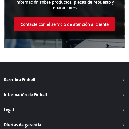
información sobre productos, piezas de repuesto y
reparaciones.
Contacte con el servicio de atención al cliente
Descubra Einhell
Sostenibilidad
Información de Einhell
Sistema de baterías
Einhell global
Legal
Servicio
Aviso legal
Ofertas de garantía