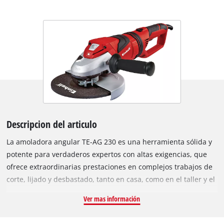
Descripcion del articulo
La amoladora angular TE-AG 230 es una herramienta sólida y
potente para verdaderos expertos con altas exigencias, que
ofrece extraordinarias prestaciones en complejos trabajos de
corte, lijado y desbastado, tanto en casa, como en el taller y el
garaje. Su mango principal giratorio garantiza la mayor
Ver mas información
flexibilidad a la hora de trabajar. Además, su mango principal
antivibración amortigua las vibraciones, lo que permite un