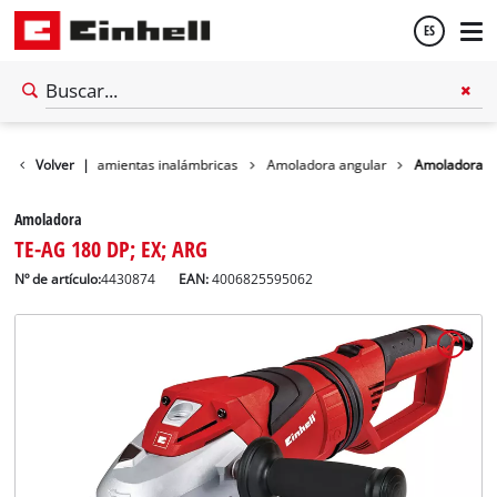
ES
Español
Taller
Volver
Herramientas inalámbricas
|
Amoladora angular
Amoladora
English
Amoladora
TE-AG 180 DP; EX; ARG
Nº de artículo:
4430874
EAN:
4006825595062