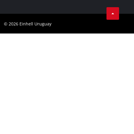
Protección de datos
Garantía del producto
Contacto
Garantía de la batería
Cumplimiento
© 2026 Einhell Uruguay
Garantía PurePower Brushless