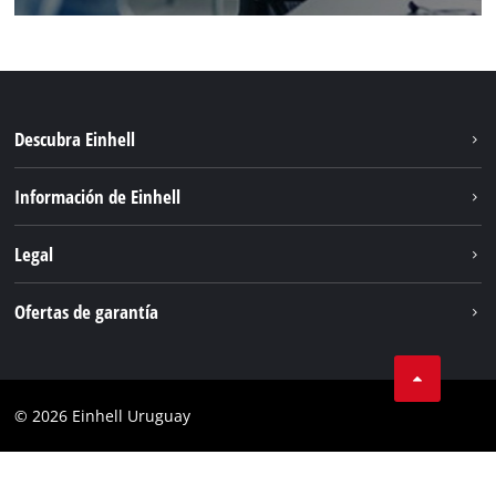
Descubra Einhell
Sostenibilidad
Información de Einhell
Sistema de baterías
Einhell global
Legal
Servicio
Aviso legal
Ofertas de garantía
Protección de datos
Garantía del producto
Contacto
Garantía de la batería
Cumplimiento
© 2026 Einhell Uruguay
Garantía PurePower Brushless