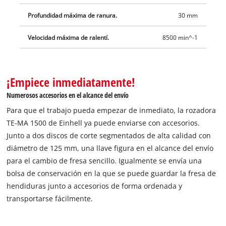
se garantiza un gran radio de acción. El envío se realiza
incluyendo bolsa de conservación para un transporte limpio y
Profundidad máxima de ranura.
30 mm
seguro y dos discos de corte de diamante para el arranque de
Velocidad máxima de ralentí.
8500 min^-1
proyecto inmediato.
¡Empiece inmediatamente!
Numerosos accesorios en el alcance del envío
Para que el trabajo pueda empezar de inmediato, la rozadora
TE-MA 1500 de Einhell ya puede enviarse con accesorios.
Junto a dos discos de corte segmentados de alta calidad con
diámetro de 125 mm, una llave figura en el alcance del envío
para el cambio de fresa sencillo. Igualmente se envía una
bolsa de conservación en la que se puede guardar la fresa de
hendiduras junto a accesorios de forma ordenada y
transportarse fácilmente.