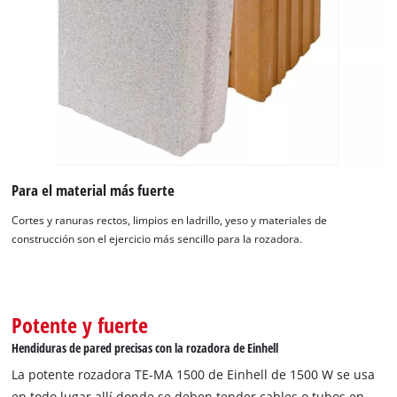
cargar el servicio Google Maps!
This content is not permitted to load due
to trackers that are not disclosed to the
visitor. The website owner needs to setup
the site with their CMP to add this content
to the list of technologies used.
Powered by
Usercentrics Consent
Management Platform
Para el material más fuerte
Cortes y ranuras rectos, limpios en ladrillo, yeso y materiales de
construcción son el ejercicio más sencillo para la rozadora.
Potente y fuerte
Hendiduras de pared precisas con la rozadora de Einhell
La potente rozadora TE-MA 1500 de Einhell de 1500 W se usa
en todo lugar allí donde se deben tender cables o tubos en