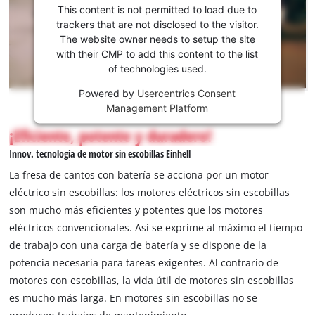
para cargar el
This content is not permitted to load due to
servicio
trackers that are not disclosed to the visitor.
Youtube!
The website owner needs to setup the site
with their CMP to add this content to the list
This
of technologies used.
content
is
Powered by
Usercentrics Consent
not
Management Platform
permitted
¡Eficiente, potente y duradero!
to
load
Innov. tecnología de motor sin escobillas Einhell
due
La fresa de cantos con batería se acciona por un motor
to
eléctrico sin escobillas: los motores eléctricos sin escobillas
trackers
son mucho más eficientes y potentes que los motores
that
are
eléctricos convencionales. Así se exprime al máximo el tiempo
not
de trabajo con una carga de batería y se dispone de la
disclosed
potencia necesaria para tareas exigentes. Al contrario de
to
motores con escobillas, la vida útil de motores sin escobillas
the
es mucho más larga. En motores sin escobillas no se
visitor.
The