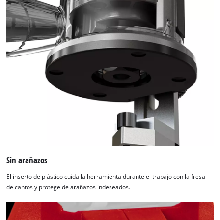
Powered
by
Usercentrics
Consent
Management
Platform
Sin arañazos
El inserto de plástico cuida la herramienta durante el trabajo con la fresa
de cantos y protege de arañazos indeseados.