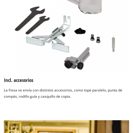
cargar el servicio Google Maps!
This content is not permitted to load due
to trackers that are not disclosed to the
visitor. The website owner needs to setup
the site with their CMP to add this content
to the list of technologies used.
Powered by
Usercentrics Consent
Management Platform
Incl. accesorios
La fresa se envía con distintos accesorios, como tope paralelo, punta de
compás, rodillo guía y casquillo de copia.