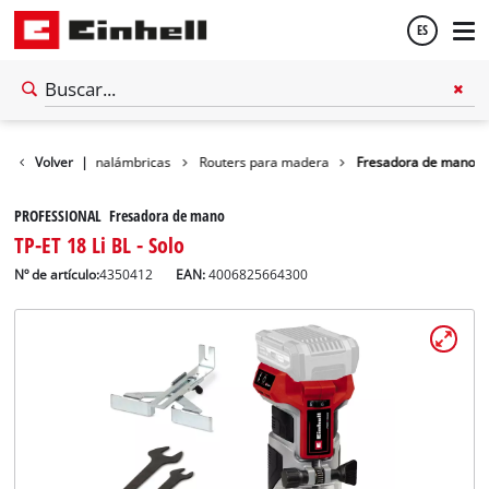
ES
Español
Herramientas inalámbricas
Volver
|
Routers para madera
Fresadora de mano
English
PROFESSIONAL Fresadora de mano
TP-ET 18 Li BL - Solo
Nº de artículo:
4350412
EAN:
4006825664300