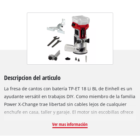
Descripcion del articulo
La fresa de cantos con batería TP-ET 18 Li BL de Einhell es un
ayudante versátil en trabajos DIY. Como miembro de la familia
Power X-Change trae libertad sin cables lejos de cualquier
enchufe en casa, taller y garaje. El motor sin escobillas ofrece
más potencia y una vida útil más prolongada que los motores
Ver mas información
de escobillas de carbón convencionales. La electrónica de
regulación de velocidad sin escalones con potente motor se