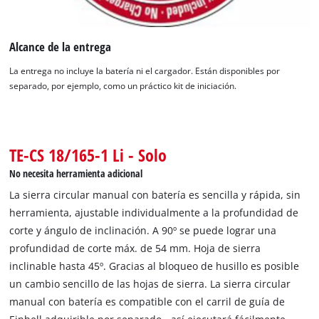
This content is not permitted to load due
to trackers that are not disclosed to the
visitor. The website owner needs to setup
Alcance de la entrega
the site with their CMP to add this content
La entrega no incluye la batería ni el cargador. Están disponibles por
to the list of technologies used.
separado, por ejemplo, como un práctico kit de iniciación.
Powered by
Usercentrics Consent
Management Platform
TE-CS 18/165-1 Li - Solo
No necesita herramienta adicional
La sierra circular manual con batería es sencilla y rápida, sin
herramienta, ajustable individualmente a la profundidad de
corte y ángulo de inclinación. A 90º se puede lograr una
profundidad de corte máx. de 54 mm. Hoja de sierra
inclinable hasta 45º. Gracias al bloqueo de husillo es posible
un cambio sencillo de las hojas de sierra. La sierra circular
manual con batería es compatible con el carril de guía de