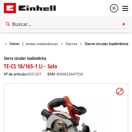
ES
Español
ller
Volver
Herramientas inalámbricas
|
Sierras
Sierra circular Inalámbrica
English
Sierra circular Inalámbrica
TE-CS 18/165-1 Li - Solo
Nº de artículo:
4331207
EAN:
4006825647556