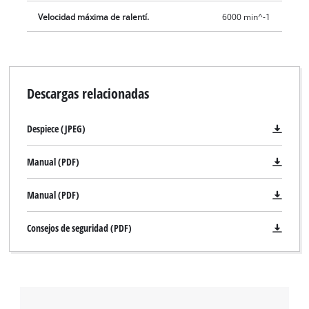
Velocidad máxima de ralentí.
6000 min^-1
Descargas relacionadas
Despiece (JPEG)
Manual (PDF)
Manual (PDF)
Consejos de seguridad (PDF)
¡Necesitamos su consentimiento para
cargar el servicio Google Maps!
This content is not permitted to load due
to trackers that are not disclosed to the