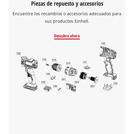
visitor. The website owner needs to setup
Piezas de repuesto y accesorios
the site with their CMP to add this content
Encuentre los recambios o accesorios adecuados para
to the list of technologies used.
sus productos Einhell.
Powered by
Usercentrics Consent
Management Platform
Descubra ahora