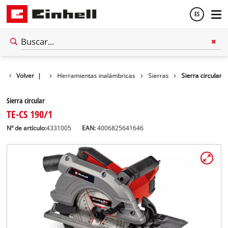
ES
Español
Volver
Taller
|
Herramientas inalámbricas
Sierras
Sierra circular
English
Sierra circular
TE-CS 190/1
Nº de artículo:
4331005
EAN:
4006825641646