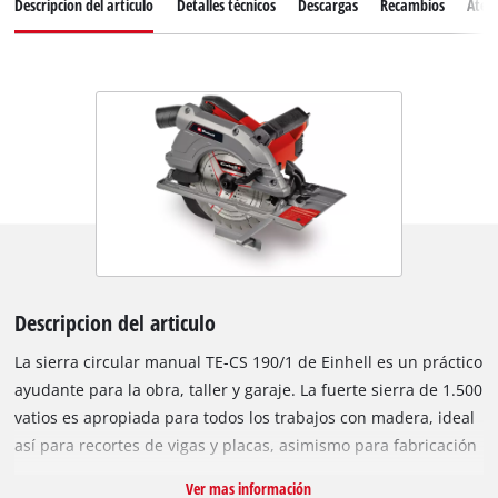
Descripcion del articulo
Detalles técnicos
Descargas
Recambios
Atenc
Descripcion del articulo
La sierra circular manual TE-CS 190/1 de Einhell es un práctico
ayudante para la obra, taller y garaje. La fuerte sierra de 1.500
vatios es apropiada para todos los trabajos con madera, ideal
así para recortes de vigas y placas, asimismo para fabricación
de muebles DIY. La sierra circular manual está concebida
Ver mas información