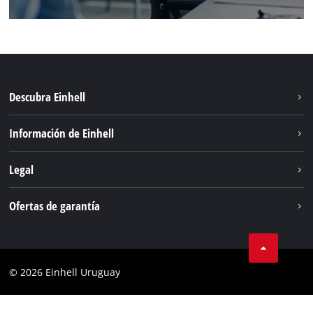
Descubra Einhell
Sostenibilidad
Información de Einhell
Sistema de baterías
Einhell global
Legal
Servicio
Aviso legal
Ofertas de garantía
Protección de datos
Garantía del producto
Contacto
Garantía de la batería
Cumplimiento
© 2026 Einhell Uruguay
Garantía PurePower Brushless