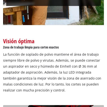
¡Necesitamos su consentimiento para
cargar el servicio Google Maps!
This content is not permitted to load due
to trackers that are not disclosed to the
Visión óptima
visitor. The website owner needs to setup
Zona de trabajo limpia para cortes exactos
the site with their CMP to add this content
to the list of technologies used.
La función de soplado de polvo mantiene el área de trabajo
siempre libre de polvo y virutas. Además, se puede conectar
Powered by
Usercentrics Consent
un aspirador en seco y húmedo de Einhell con Ø 36 mm al
Management Platform
adaptador de aspiración. Además, la luz LED integrada
también garantiza la mejor visión de la zona de aserrado con
malas condiciones de luz. Por lo tanto, los cortes se pueden
realizar con mucha precisión y control.