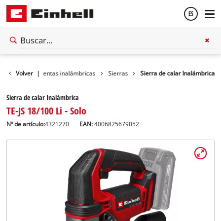
ES
Español
ler
Volver
Herramientas inalámbricas
|
Sierras
Sierra de calar Inalámbrica
English
Sierra de calar Inalámbrica
TE-JS 18/100 Li - Solo
Nº de artículo:
4321270
EAN:
4006825679052