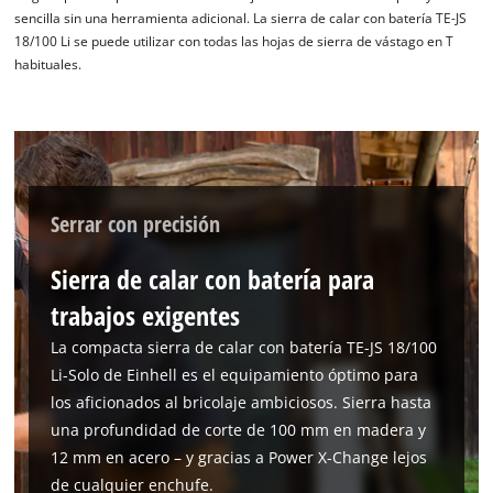
sencilla sin una herramienta adicional. La sierra de calar con batería TE-JS
18/100 Li se puede utilizar con todas las hojas de sierra de vástago en T
habituales.
Serrar con precisión
Sierra de calar con batería para
trabajos exigentes
La compacta sierra de calar con batería TE-JS 18/100
Li-Solo de Einhell es el equipamiento óptimo para
los aficionados al bricolaje ambiciosos. Sierra hasta
una profundidad de corte de 100 mm en madera y
12 mm en acero – y gracias a Power X-Change lejos
de cualquier enchufe.