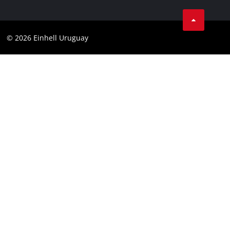
Garantía del producto
Contacto
Garantía de la batería
Cumplimiento
© 2026 Einhell Uruguay
Garantía PurePower Brushless