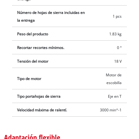
desgarros. Para cortes especialmente rectos, se puede acoplar
a la sierra de calar la guía paralela suministrada. Incluye una
Número de hojas de sierra incluidas en
1 pcs
hoja de sierra de calar para madera. El producto no incluye
la entrega
batería ni cargador. Éstos están disponibles por separado, por
Peso del producto
1.83 kg
ejemplo en un práctico juego de inicio.
Recortar recortes mínimos.
0 °
Tensión del motor
18 V
Motor de
Tipo de motor
escobilla
Tipo portahojas de sierra
Eje en T
Velocidad máxima de ralentí.
3000 min^-1
Adaptación flexible