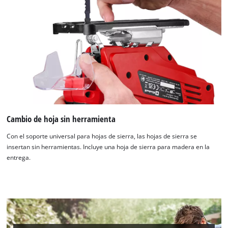
¡Necesitamos su consentimiento para
cargar el servicio Google Maps!
This content is not permitted to load due
to trackers that are not disclosed to the
Cambio de hoja sin herramienta
visitor. The website owner needs to setup
the site with their CMP to add this content
Con el soporte universal para hojas de sierra, las hojas de sierra se
to the list of technologies used.
insertan sin herramientas. Incluye una hoja de sierra para madera en la
entrega.
Powered by
Usercentrics Consent
Management Platform