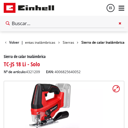
ES
Español
ler
Volver
Herramientas inalámbricas
|
Sierras
Sierra de calar Inalámbrica
English
Sierra de calar Inalámbrica
TC-JS 18 Li - Solo
Nº de artículo:
4321209
EAN:
4006825640052