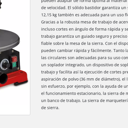
pueden adaptar de forma óptima al material 
de velocidad. El sólido bastidor garantiza un
12,15 kg también es adecuada para un uso fle
Gracias a la robusta mesa de trabajo de acero
incluso cortes en ángulo de forma rápida y sen
trabajo garantiza un guiado seguro y preciso 
fiable sobre la mesa de la sierra. Con el dispo
pueden cambiar rápida y fácilmente. Tanto l
las circulares son adecuadas para su uso con
un soplador integrado, un dispositivo de sopl
trabajo y facilita así la ejecución de cortes p
aspiración de polvo (36 mm de diámetro), el
sin esfuerzo, por ejemplo, con la ayuda de u
el funcionamiento estacionario, la sierra de
un banco de trabajo. La sierra de marqueterí
de sierra.