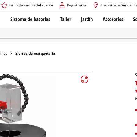
Inicio de sesión del cliente
Registrarse
Encontrá la tienda m
Sistema de baterías
Taller
Jardín
Accesorios
Se
El sistema de baterías Power X-Change
Atornilladores inalámbricos
Cortadoras de césped a bate
Taladros
Cortadoras de césped eléctri
Taladros de columna
Cortadoras de césped manua
Tecnología de baterías
Rotomartillos
Robots cortacésped
inas
Sierras de marquetería
Brushless
Amoladora angular
Baterías: Einhell original vs. réplicas
Herramientas multifunción
S
Routers para madera
Sierras
Sobre Einhell PROFESSIONAL
Bordeadoras de césped
Cepillos eléctricos
N
Todos los dispositivos PROFESSIONAL
Desmalezadoras
Máquinas de Lijado
Herramientas eléctricas PROFESSIONAL
Afiladores de cadenas para motosierra
Herramientas de jardín PROFESSIONAL
Lijadoras de banda
Bombas para casa y jardín
Mezcladores