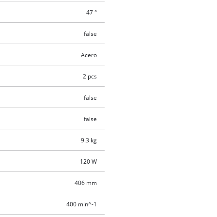
47 °
false
Acero
2 pcs
false
false
9.3 kg
120 W
406 mm
400 min^-1