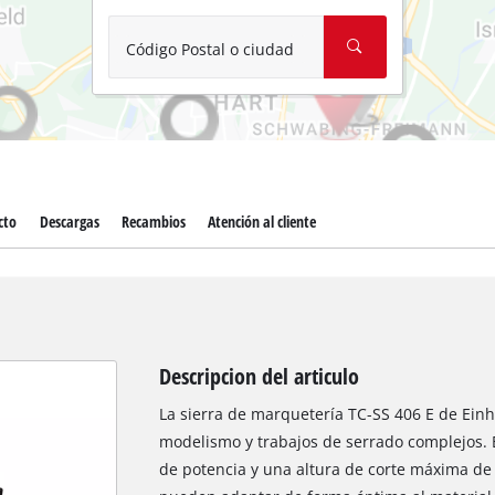
Aspirador de materiales húmedos y se
Aspiradoras para cenizas
Código Postal o ciudad
Más herramientas de limpieza
Hidrolavadoras
Compresores para automóvil
cto
Descargas
Recambios
Atención al cliente
Arrancadores
Máquinas pulidoras
Descripcion del articulo
La sierra de marquetería TC-SS 406 E de Einh
modelismo y trabajos de serrado complejos. E
de potencia y una altura de corte máxima de 