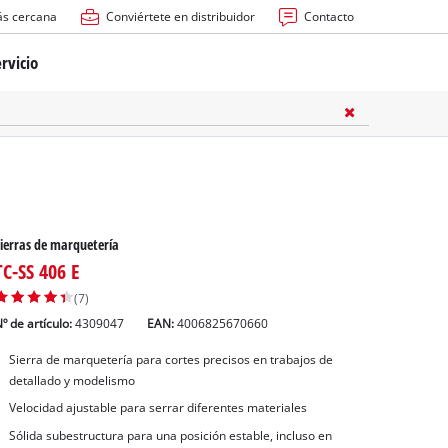
ás cercana
Conviértete en distribuidor
Contacto
rvicio
ría
cas
les
ierras de marquetería
TC-SS 406 E
(7)
º de artículo:
4309047
EAN:
4006825670660
Sierra de marquetería para cortes precisos en trabajos de
s
detallado y modelismo
Velocidad ajustable para serrar diferentes materiales
Sólida subestructura para una posición estable, incluso en