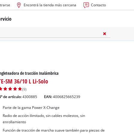
trarse
Encontrá la tienda más cercana
Contacto
rvicio
ría
cas
les
ngleteadora de tracción Inalámbrica
TE-SM 36/10 L Li-Solo
(9)
º de artículo:
4300885
EAN:
4006825665239
Parte de la gama Power X-Change
s
Radio de acción ilimitado, sin cables molestos, sin
enrollamiento
Función de tracción de marcha suave también para piezas de