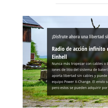
¡Disfrute ahora una libertad si
Radio de acción infinit
Einhell
Nunca más tropezar con cables o b
iones de litio del sistema de bate
aporta libertad sin cables y pued
equipo Power X-Change. El envío se
pero estos se pueden adquirir por