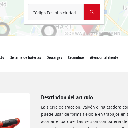
Aspirador de materiales húmedos y se
Aspiradoras para cenizas
Código Postal o ciudad
Más herramientas de limpieza
Hidrolavadoras
Compresores para automóvil
cto
Sistema de baterías
Descargas
Recambios
Atención al cliente
Arrancadores
Máquinas pulidoras
Descripcion del articulo
La sierra de tracción, vaivén e ingletadora co
puede usar de forma flexible en trabajos en t
acortar el parqué. Las versión con batería de 