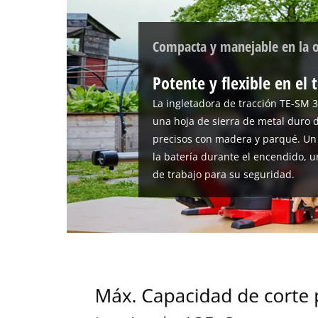
Compacta y manejable en la 
Potente y flexible en el 
La ingletadora de tracción TE-SM 3
una hoja de sierra de metal duro d
precisos con madera y parqué. Un
la batería durante el encendido, un
de trabajo para su seguridad.