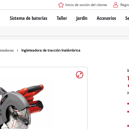
Inicio de sesión del cliente
Regis
Sistema de baterías
Taller
Jardín
Accesorios
Se
El sistema de baterías Power X-Change
Atornilladores inalámbricos
Cortadoras de césped a bate
Taladros
Cortadoras de césped eléctri
Taladros de columna
Cortadoras de césped manua
Tecnología de baterías
Rotomartillos
Robots cortacésped
letadoras
Ingleteadora de tracción Inalámbrica
Brushless
Amoladora angular
Baterías: Einhell original vs. réplicas
Herramientas multifunción
I
Routers para madera
Sierras
Sobre Einhell PROFESSIONAL
Bordeadoras de césped
Cepillos eléctricos
N
Todos los dispositivos PROFESSIONAL
Desmalezadoras
Máquinas de Lijado
Herramientas eléctricas PROFESSIONAL
Afiladores de cadenas para motosierra
Herramientas de jardín PROFESSIONAL
Lijadoras de banda
Bombas para casa y jardín
Mezcladores