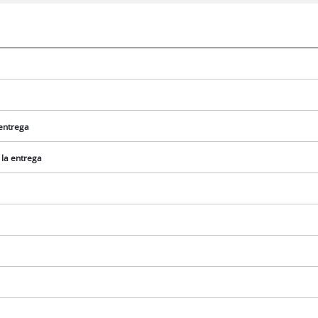
 entrega
 la entrega
¡Necesitamos su consentimiento para
cargar el servicio Google Maps!
This content is not permitted to load due
to trackers that are not disclosed to the