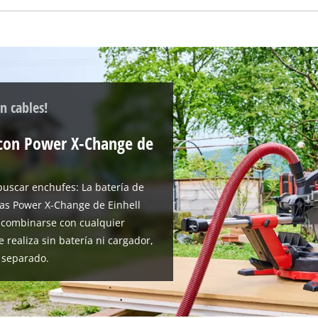
visitor. The website owner needs to setup
the site with their CMP to add this content
to the list of technologies used.
Powered by
Usercentrics Consent
Management Platform
n cables!
o con Power X-Change de
uscar enchufes: La batería de
rías Power X-Change de Einhell
e combinarse con cualquier
 realiza sin batería ni cargador,
 separado.