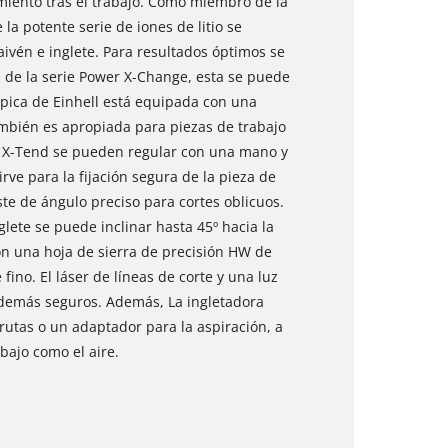
amiento tras el trabajo. Como miembro de la
la potente serie de iones de litio se
aivén e inglete. Para resultados óptimos se
 de la serie Power X-Change, esta se puede
ópica de Einhell está equipada con una
mbién es apropiada para piezas de trabajo
o X-Tend se pueden regular con una mano y
irve para la fijación segura de la pieza de
te de ángulo preciso para cortes oblicuos.
glete se puede inclinar hasta 45º hacia la
on una hoja de sierra de precisión HW de
fino. El láser de líneas de corte y una luz
además seguros. Además, La ingletadora
rutas o un adaptador para la aspiración, a
bajo como el aire.