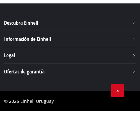
Descubra Einhell
Sostenibilidad
Información de Einhell
Sistema de baterías
Einhell global
Legal
Servicio
Aviso legal
Ofertas de garantía
Protección de datos
Garantía del producto
Contacto
Garantía de la batería
Cumplimiento
© 2026 Einhell Uruguay
Garantía PurePower Brushless