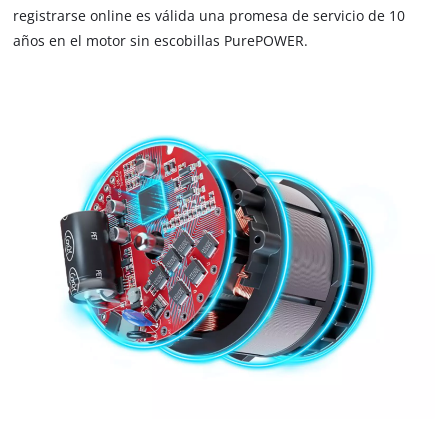
not
registrarse online es válida una promesa de servicio de 10
disclosed
años en el motor sin escobillas PurePOWER.
to
the
visitor.
The
website
owner
needs
to
setup
the
site
with
their
CMP
to
add
this
content
to