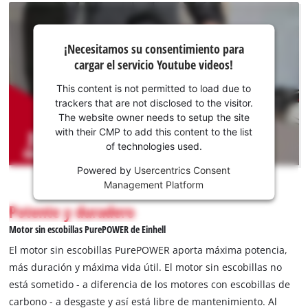
¡Necesitamos
¡Necesitamos su consentimiento para
su
cargar el servicio Youtube videos!
consentimiento
para cargar el
This content is not permitted to load due to
servicio
trackers that are not disclosed to the visitor.
Youtube!
The website owner needs to setup the site
with their CMP to add this content to the list
This
of technologies used.
content
is
Powered by
Usercentrics Consent
not
Management Platform
permitted
Potente y duradero
to
load
Motor sin escobillas PurePOWER de Einhell
due
El motor sin escobillas PurePOWER aporta máxima potencia,
to
más duración y máxima vida útil. El motor sin escobillas no
trackers
está sometido - a diferencia de los motores con escobillas de
that
are
carbono - a desgaste y así está libre de mantenimiento. Al