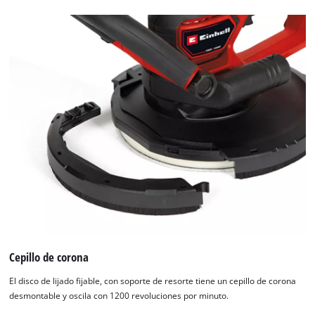
the
list
of
technologies
used.
Powered
by
Usercentrics
Consent
Management
Platform
Cepillo de corona
El disco de lijado fijable, con soporte de resorte tiene un cepillo de corona
desmontable y oscila con 1200 revoluciones por minuto.