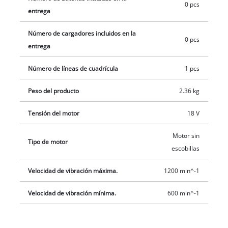
óptimo con la pared o el techo. Las 6 piezas de papel de lija (Ø
0 pcs
entrega
225 mm) con diferentes granos (2 P60, P80, P120) incluidas en
el alcance del envío y una correa de rejilla se pueden fijar fácil
Número de cargadores incluidos en la
0 pcs
y rápidamente al disco abrasivo mediante adhesivo de velcro.
entrega
El envío se realiza sin batería ni cargador. Son adquiribles por
separado.
Número de líneas de cuadrícula
1 pcs
Peso del producto
2.36 kg
Tensión del motor
18 V
Motor sin
Tipo de motor
escobillas
Velocidad de vibración máxima.
1200 min^-1
Velocidad de vibración mínima.
600 min^-1