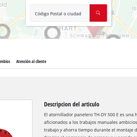
Aspirador de materiales húmedos y se
Aspiradoras para cenizas
Código Postal o ciudad
Más herramientas de limpieza
Hidrolavadoras
Compresores para automóvil
ambios
Atención al cliente
Arrancadores
Máquinas pulidoras
Descripcion del articulo
El atornillador panelero TH-DY 500 E es una 
aficionados a los trabajos manuales ambicios
trabajo y ahorra tiempo durante el montaje d