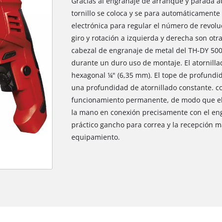
Gracias al engranaje de arranque y parada au
tornillo se coloca y se para automáticamente
electrónica para regular el número de revolu
giro y rotación a izquierda y derecha son otra
cabezal de engranaje de metal del TH-DY 500
durante un duro uso de montaje. El atornill
hexagonal ¼" (6,35 mm). El tope de profundi
una profundidad de atornillado constante. co
funcionamiento permanente, de modo que el 
la mano en conexión precisamente con el eng
práctico gancho para correa y la recepción 
equipamiento.
¡Necesitamos su consentimiento para
cargar el servicio Google Maps!