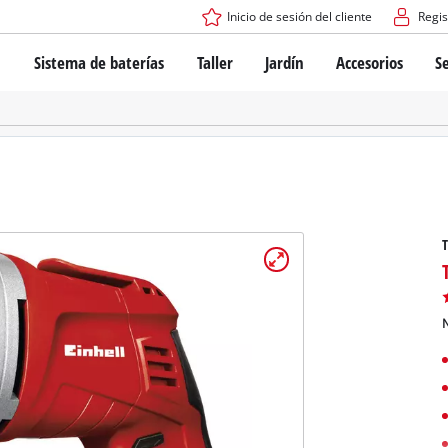
Inicio de sesión del cliente
Regis
Sistema de baterías
Taller
Jardín
Accesorios
Se
El sistema de baterías Power X-Change
Atornilladores inalámbricos
Cortadoras de césped a bate
Taladros
Cortadoras de césped eléctri
Taladros de columna
Cortadoras de césped manua
Tecnología de baterías
Rotomartillos
Robots cortacésped
Brushless
Amoladora angular
Baterías: Einhell original vs. réplicas
Herramientas multifunción
T
Routers para madera
Sierras
Sobre Einhell PROFESSIONAL
Bordeadoras de césped
Cepillos eléctricos
N
Todos los dispositivos PROFESSIONAL
Desmalezadoras
Máquinas de Lijado
Herramientas eléctricas PROFESSIONAL
Afiladores de cadenas para motosierra
Herramientas de jardín PROFESSIONAL
Lijadoras de banda
Bombas para casa y jardín
Mezcladores