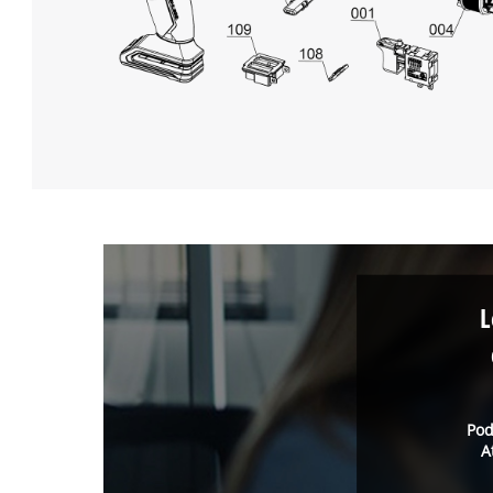
L
Pod
A