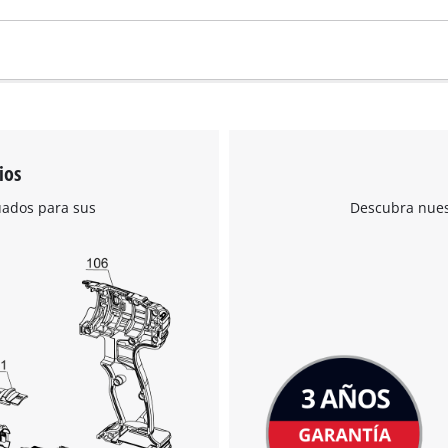
ios
uados para sus
Descubra nuest