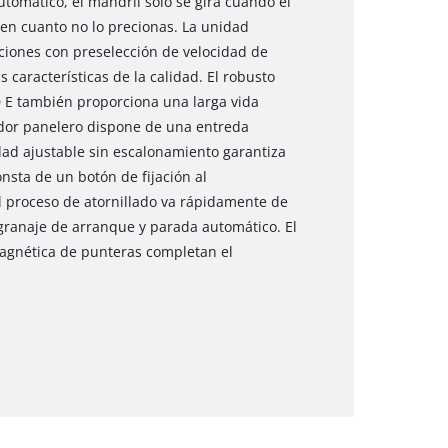
tomático, el mandril sólo se gira cuando el
 en cuanto no lo precionas. La unidad
ciones con preselección de velocidad de
s características de la calidad. El robusto
 E también proporciona una larga vida
ador panelero dispone de una entreda
dad ajustable sin escalonamiento garantiza
nsta de un botón de fijación al
proceso de atornillado va rápidamente de
ranaje de arranque y parada automático. El
magnética de punteras completan el