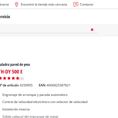
trarse
Encontrá la tienda más cercana
Contacto
rvicio
ría
cas
les
aladro pared de yeso
TH-DY 500 E
(1)
º de artículo:
4259905
EAN:
4006825587821
Engranaje de arranque y parada automático
s
Control de velocidad electrónico con selector de velocidad
Instalación inversa
Sólido cabezal del engranaje de metal