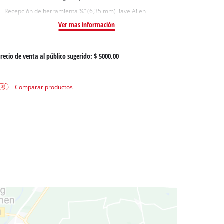
uas sucias
Recepción de herramienta ¼“ (6,35 mm) llave Allen
ua limpia
Ver mas información
a pozos
recio de venta al público sugerido:
$ 5000,00
Comparar productos