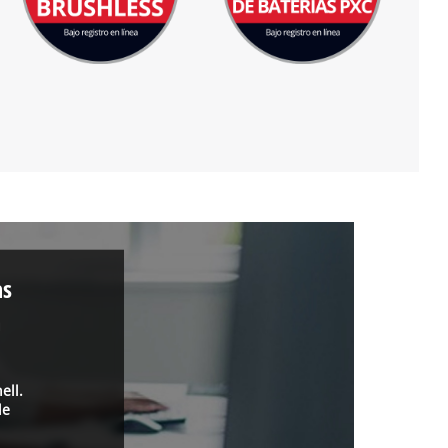
as
a
ell.
de